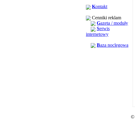
K
ontakt
Cenniki reklam
G
azeta / moduły
S
erwis
internetowy
B
aza noclegowa
©