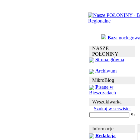
B
aza noclegow
NASZE
POŁONINY
S
trona główna
A
rchiwum
MikroBlog
P
isane w
Bieszczadach
Wyszukiwarka
Szukaj w serwisie:
Informacje
Redakcja