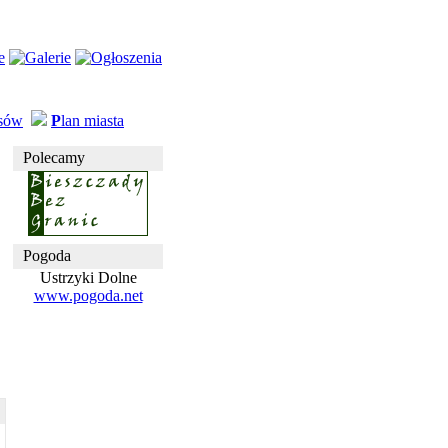
usów
P
lan miasta
Polecamy
Pogoda
Ustrzyki Dolne
www.pogoda.net