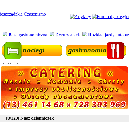
a
B
aza gastronomiczna
D
yżury aptek
R
ozkład jazdy autob
[8/120] Nasz dzienniczek