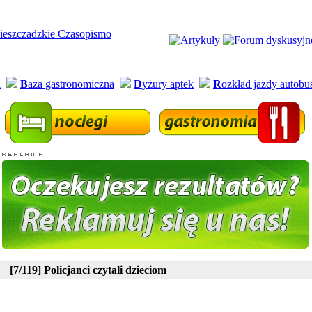
a
B
aza gastronomiczna
D
yżury aptek
R
ozkład jazdy autob
[7/119] Policjanci czytali dzieciom