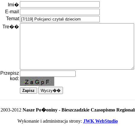
Imi�
E-mail
Temat
Tre��
Przepisz
kod:
 2003-2012
Nasze Po�oniny - Bieszczadzkie Czasopismo Regional
Wykonanie i administracja strony:
JWK WebStudio