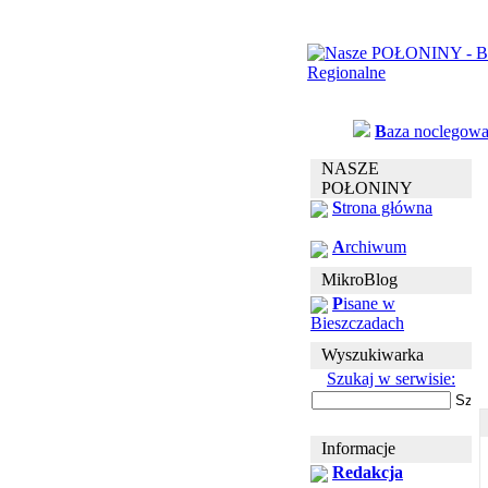
B
aza noclegow
NASZE
POŁONINY
S
trona główna
A
rchiwum
MikroBlog
P
isane w
Bieszczadach
Wyszukiwarka
Szukaj w serwisie:
Informacje
Redakcja