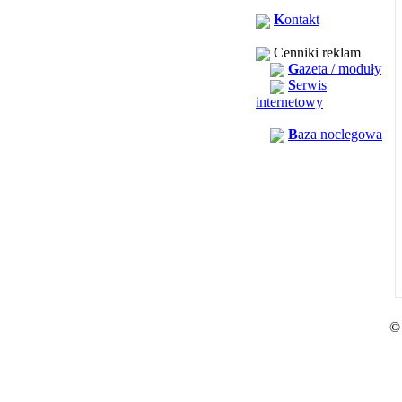
K
ontakt
Cenniki reklam
G
azeta / moduły
S
erwis
internetowy
B
aza noclegowa
©