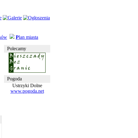
usów
P
lan miasta
Polecamy
Pogoda
Ustrzyki Dolne
www.pogoda.net