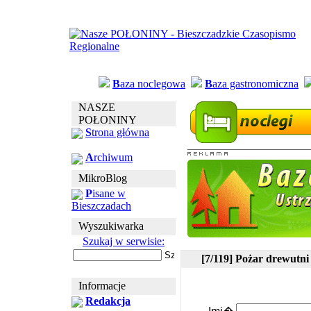
B
aza noclegowa
B
aza gastronomiczna
NASZE
POŁONINY
S
trona główna
A
rchiwum
MikroBlog
P
isane w
Bieszczadach
Wyszukiwarka
Szukaj w serwisie:
[7/119] Pożar drewutni
Informacje
Redakcja