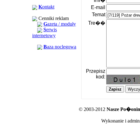
Imi�
K
ontakt
E-mail
Temat
Cenniki reklam
Tre��
G
azeta / moduły
S
erwis
internetowy
B
aza noclegowa
Przepisz
kod:
© 2003-2012
Nasze Po�oniny
Wykonanie i admini