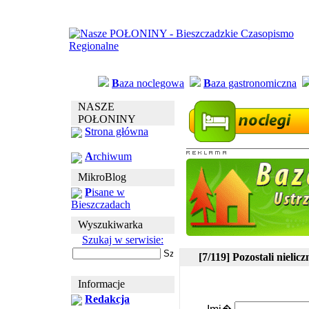
B
aza noclegowa
B
aza gastronomiczna
NASZE
POŁONINY
S
trona główna
A
rchiwum
MikroBlog
P
isane w
Bieszczadach
Wyszukiwarka
Szukaj w serwisie:
[7/119] Pozostali nielicz
Informacje
Redakcja