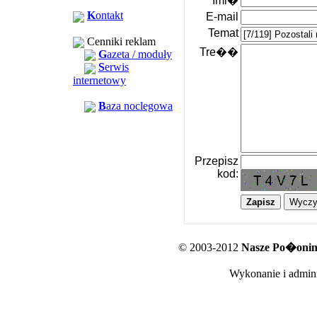
Imi�
K
ontakt
E-mail
Temat
Cenniki reklam
Tre��
G
azeta / moduły
S
erwis
internetowy
B
aza noclegowa
Przepisz
kod:
© 2003-2012
Nasze Po�oniny
Wykonanie i admini