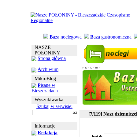
B
aza noclegowa
B
aza gastronomiczna
NASZE
POŁONINY
S
trona główna
A
rchiwum
MikroBlog
P
isane w
Bieszczadach
Wyszukiwarka
Szukaj w serwisie:
[7/119] Nasz dziennicze
Informacje
Redakcja