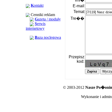
Imi�
K
ontakt
E-mail
Temat
Cenniki reklam
Tre��
G
azeta / moduły
S
erwis
internetowy
B
aza noclegowa
Przepisz
kod:
© 2003-2012
Nasze Po�oniny
Wykonanie i admini