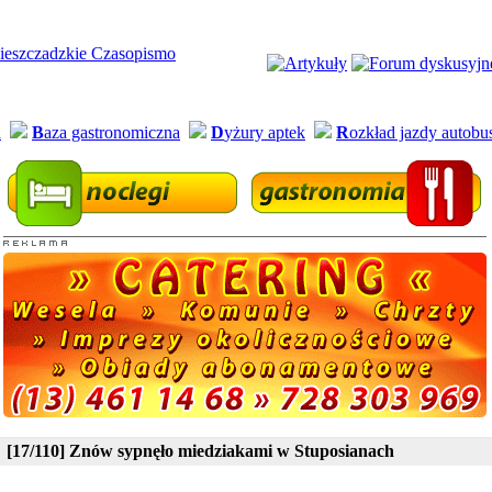
a
B
aza gastronomiczna
D
yżury aptek
R
ozkład jazdy autob
[17/110] Znów sypnęło miedziakami w Stuposianach