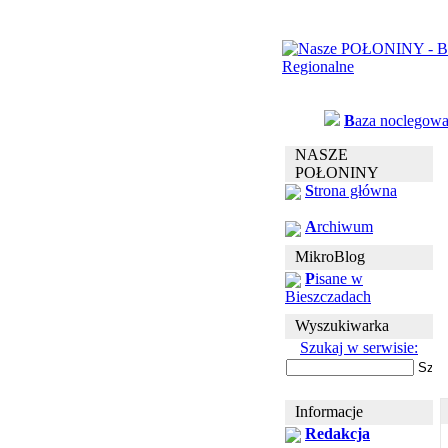
B
aza noclegow
NASZE
POŁONINY
S
trona główna
A
rchiwum
MikroBlog
P
isane w
Bieszczadach
Wyszukiwarka
Szukaj w serwisie:
Informacje
Redakcja