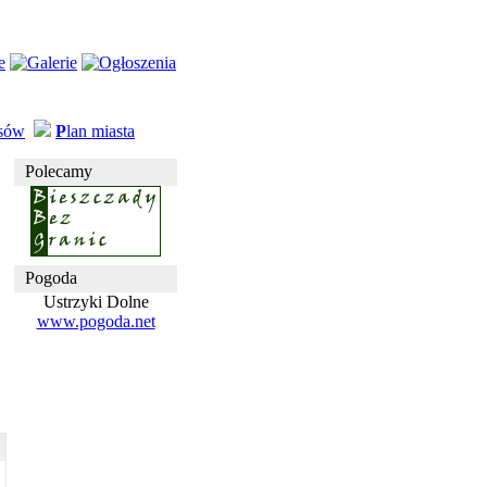
usów
P
lan miasta
Polecamy
Pogoda
Ustrzyki Dolne
www.pogoda.net