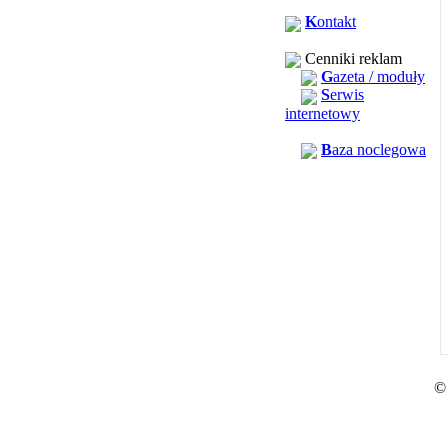
K
ontakt
Cenniki reklam
G
azeta / moduły
S
erwis
internetowy
B
aza noclegowa
©