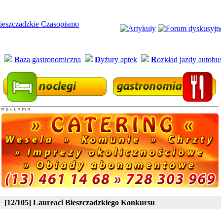
a
B
aza gastronomiczna
D
yżury aptek
R
ozkład jazdy autob
[12/105] Laureaci Bieszczadzkiego Konkursu