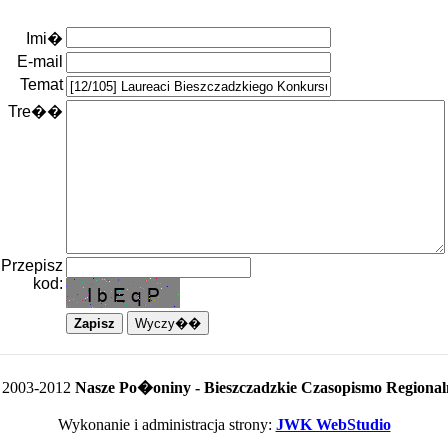
Imi�
E-mail
Temat
Tre��
Przepisz
kod:
 2003-2012
Nasze Po�oniny - Bieszczadzkie Czasopismo Regional
Wykonanie i administracja strony:
JWK WebStudio