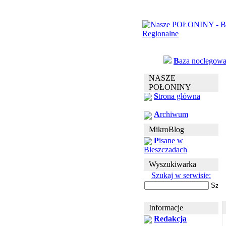
B
aza noclegow
NASZE
POŁONINY
S
trona główna
A
rchiwum
MikroBlog
P
isane w
Bieszczadach
Wyszukiwarka
Szukaj w serwisie:
Informacje
Redakcja