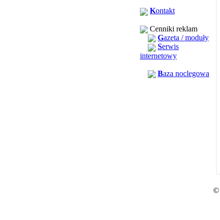
K
ontakt
Cenniki reklam
G
azeta / moduły
S
erwis
internetowy
B
aza noclegowa
©