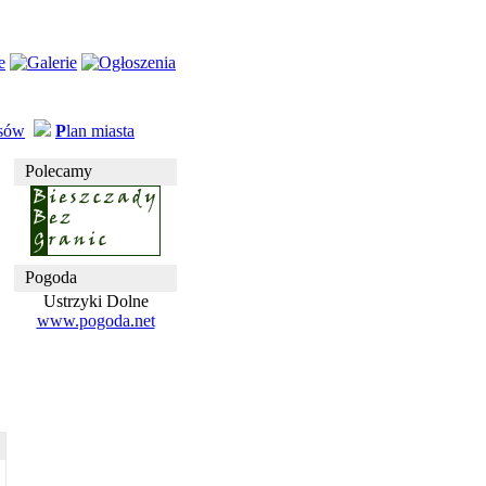
usów
P
lan miasta
Polecamy
Pogoda
Ustrzyki Dolne
www.pogoda.net