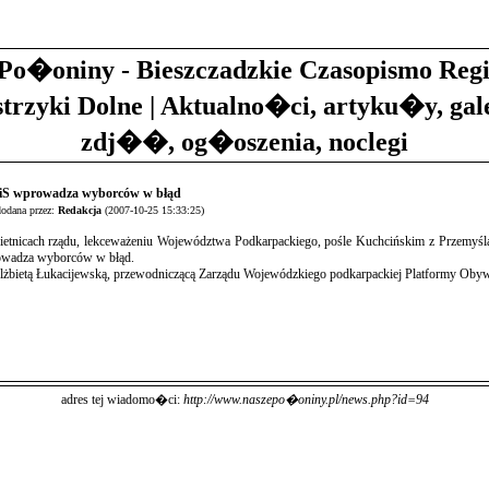
Po�oniny - Bieszczadzkie Czasopismo Reg
strzyki Dolne | Aktualno�ci, artyku�y, gal
zdj��, og�oszenia, noclegi
 PiS wprowadza wyborców w błąd
dana przez:
Redakcja
(2007-10-25 15:33:25)
ietnicach rządu, lekceważeniu Województwa Podkarpackiego, pośle Kuchcińskim z Przemyśla,
rowadza wyborców w błąd.
żbietą Łukacijewską, przewodniczącą Zarządu Wojewódzkiego podkarpackiej Platformy Obywa
adres tej wiadomo�ci:
http://www.naszepo�oniny.pl/news.php?id=94