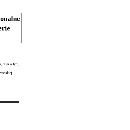
ionalne
erie
 czyli o tym,
telskiej.