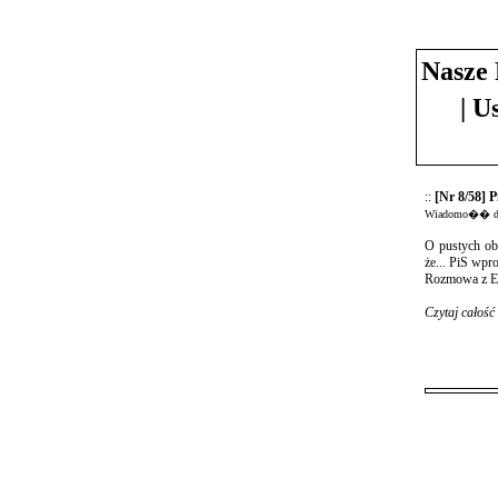
Nasze 
| U
::
[Nr 8/58]
Wiadomo�� do
O pustych ob
że... PiS wp
Rozmowa z El
Czytaj całość