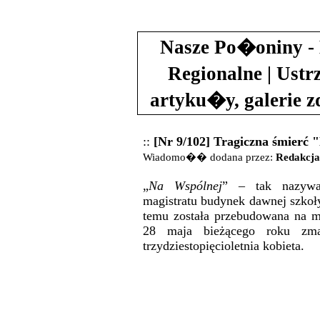
Nasze Po�oniny - 
Regionalne | Ustr
artyku�y, galerie 
::
[Nr 9/102] Tragiczna śmierć
Wiadomo�� dodana przez:
Redakcja
„
Na Wspólnej
” – tak nazywa
magistratu budynek dawnej szkoł
temu została przebudowana na mi
28 maja bieżącego roku zmar
trzydziestopięcioletnia kobieta.