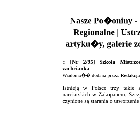
Nasze Po�oniny - 
Regionalne | Ustr
artyku�y, galerie 
::
[Nr 2/95] Szkoła Mistrzo
zachcianka
Wiadomo�� dodana przez:
Redakcja
Istnieją w Polsce trzy takie 
narciarskich w Zakopanem, Szczyr
czynione są starania o utworzeni