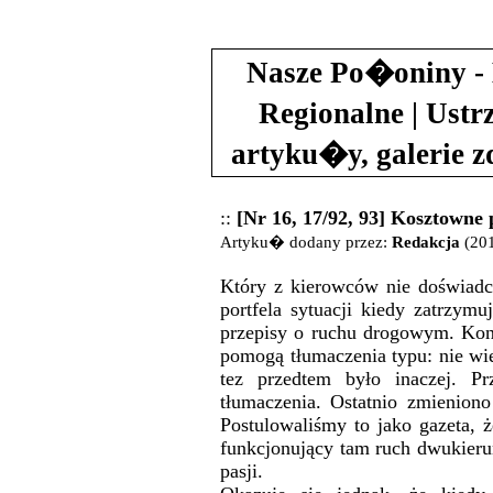
Nasze Po�oniny - 
Regionalne | Ustr
artyku�y, galerie 
::
[Nr 16, 17/92, 93] Kosztowne
Artyku� dodany przez:
Redakcja
(201
Który z kierowców nie doświadc
portfela sytuacji kiedy zatrzymu
przepisy o ruchu drogowym. Kon
pomogą tłumaczenia typu: nie wi
tez przedtem było inaczej. P
tłumaczenia. Ostatnio zmieniono 
Postulowaliśmy to jako gazeta, ż
funkcjonujący tam ruch dwukier
pasji.