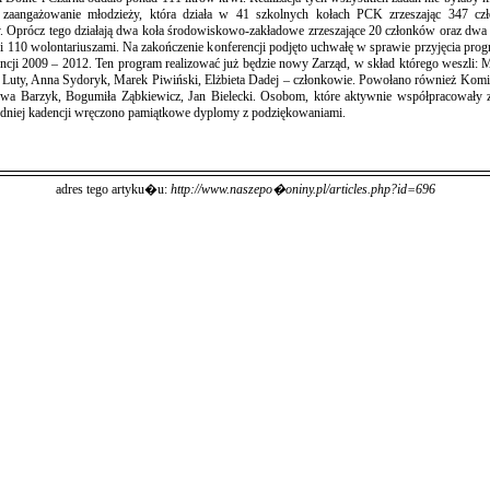
 zaangażowanie młodzieży, która działa w 41 szkolnych kołach PCK zrzeszając 347 cz
y. Oprócz tego działają dwa koła środowiskowo-zakładowe zrzeszające 20 członków oraz dw
i 110 wolontariuszami. Na zakończenie konferencji podjęto uchwałę w sprawie przyjęcia prog
ncji 2009 – 2012. Ten program realizować już będzie nowy Zarząd, w skład którego weszli: 
a Luty, Anna Sydoryk, Marek Piwiński, Elżbieta Dadej – członkowie. Powołano również Komi
Ewa Barzyk, Bogumiła Ząbkiewicz, Jan Bielecki. Osobom, które aktywnie współpracowały
zedniej kadencji wręczono pamiątkowe dyplomy z podziękowaniami.
adres tego artyku�u:
http://www.naszepo�oniny.pl/articles.php?id=696