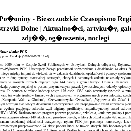
Po�oniny - Bieszczadzkie Czasopismo Reg
strzyki Dolne | Aktualno�ci, artyku�y, gal
zdj��, og�oszenia, noclegi
] Nowe władze PCK
 przez:
Redakcja
(2009-08-25 21:18:46)
pca 2009 roku w Zespole Szkół Publicznych w Ustrzykach Dolnych odbyła się Rejonowa
o-Wyborcza PCK. Ustępujący Zarząd przedstawił sprawozdanie z działalności za okres 2
niego między innymi dowiedzieć, że w zakresie działalności opiekuńczej i pomocy społeczn
b w trudnej sytuacji materialnej, starszych, chorych i samotnych zadania te zostały wyk
ocy w różnych formach objętych było 144 osoby z gmin Ustrzyki Dolne i Olszanica. 
odzaju pomocy socjalnej w postaci przyznawanych paczek żywnościowych, odzieży, opłacony
enia. Tą pomocą w trakcie kadencji objęto 176 osób. 1358 osób otrzymały żywność w ra
ano też wiele środków finansowych i rzeczowych w organizowanych przez młodzież szko
u „Kampania Walki z Głodem”, „Czerwonokrzyska Gwiazdka”, „Wyprawka dla Żaka” i 
nnym ważnym statutowym działaniem stowarzyszenia jest propagowanie zasad udzielania pie
a ogólnie przyjętego zdrowia czyli higieny, profilaktyki antynikotynowej, zasad zdrow
HIV i AIDS. Realizowano ten program poprzez pogadanki, szkolenia, konkursy, pokazy i por
ym przeprowadzono 140 takich akcji prozdrowotnych, w których udział wzięło 426 uczestnik
entem codziennej działalności ustrzyckiego rejonu PCK jest promocja honorowego krw
wozdawczym przeprowadzono 24 akcje poboru krwi, w trakcie których 308 honorowych 
 Dolne i Czarna oddało ponad 111 litrów krwi. Realizacja tych wszystkich zadań nie byłaby