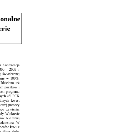
ionalne
erie
 Konferencja
005 – 2009 r.
ej świadczonej
onane w 100%.
Udzielono też
ch posiłków i
mach programu
lnych kół PCK
innych kwest
rwszej pomocy
ego żywienia,
ady. W okresie
ów. Nie mniej
iodawstwa. W
dawców krwi z
 możliwa gdyby