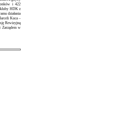
łonków i 422
a kluby HDK z
ramu działania
Marceli Kuca –
sję Rewizyjną
 z Zarządem w