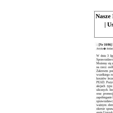
Nasze 
| U
::
[Nr 10/86
Artyku� dodany
W dniu 3 li
Sprawozdawcz
Możemy się z 
na rzecz osó
Zakresem pom
wszelkiego r
kosztów lecz
PEAD. Pozysk
akcjach typ
ulicznych. I
oraz promocj
zapobieganie 
sprawozdawcz
ważnym elem
okresie spra
gmin Ustrzyki