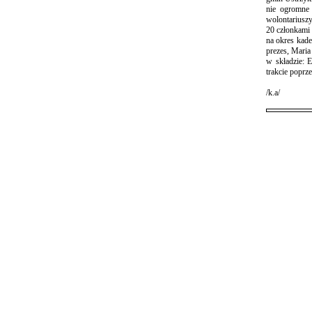
nie ogromne
wolontariusz
20 członkami 
na okres kade
prezes, Mari
w składzie: 
trakcie popr
/k.a/