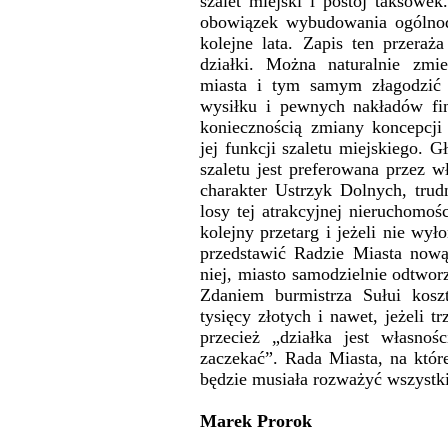
szalet miejski i postój taksówe
obowiązek wybudowania ogólnodo
kolejne lata. Zapis ten przeraż
działki. Można naturalnie zmi
miasta i tym samym złagodzić 
wysiłku i pewnych nakładów fi
koniecznością zmiany koncepcji 
jej funkcji szaletu miejskiego. 
szaletu jest preferowana przez w
charakter Ustrzyk Dolnych, trud
losy tej atrakcyjnej nieruchomoś
kolejny przetarg i jeżeli nie wy
przedstawić Radzie Miasta now
niej, miasto samodzielnie odtwor
Zdaniem burmistrza Sułui kosz
tysięcy złotych i nawet, jeżeli t
przecież „działka jest własno
zaczekać”. Rada Miasta, na które
będzie musiała rozważyć wszystki
Marek Prorok