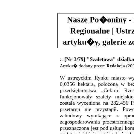
Nasze Po�oniny - 
Regionalne | Ustr
artyku�y, galerie 
::
[Nr 3/79] "Szaletowa" działk
Artyku� dodany przez:
Redakcja
(200
W ustrzyckim Rynku miasto wys
0,0356 hektara, położoną w bez
przedsiębiorstwa „Cefarm Rz
funkcjonowały szalety miejski
została wyceniona na 282.456 P
przetargu nie przystąpił. Po
zabudowy wynikające z opra
zagospodarowania przestrzennego
przeznaczona jest pod usługi kom