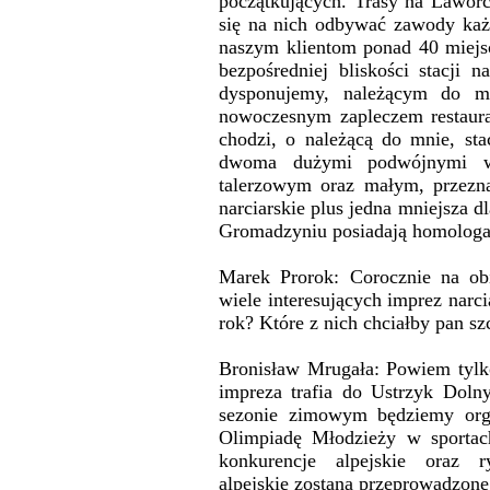
początkujących. Trasy na Lawor
się na nich odbywać zawody każ
naszym klientom ponad 40 miejs
bezpośredniej bliskości stacji 
dysponujemy, należącym do m
nowoczesnym zapleczem restaurac
chodzi, o należącą do mnie, st
dwoma dużymi podwójnymi wy
talerzowym oraz małym, przezna
narciarskie plus jedna mniejsza d
Gromadzyniu posiadają homologa
Marek Prorok: Corocznie na obi
wiele interesujących imprez narc
rok? Które z nich chciałby pan sz
Bronisław Mrugała: Powiem tylko
impreza trafia do Ustrzyk Doln
sezonie zimowym będziemy org
Olimpiadę Młodzieży w sportac
konkurencje alpejskie oraz r
alpejskie zostaną przeprowadzon