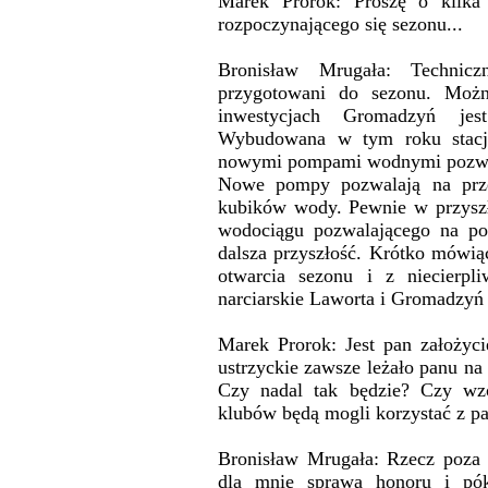
Marek Prorok: Proszę o kilka
rozpoczynającego się sezonu...
Bronisław Mrugała: Technicz
przygotowani do sezonu. Możn
inwestycjach Gromadzyń jes
Wybudowana w tym roku stacja
nowymi pompami wodnymi pozwala
Nowe pompy pozwalają na prz
kubików wody. Pewnie w przyszł
wodociągu pozwalającego na po
dalsza przyszłość. Krótko mówi
otwarcia sezonu i z niecierpl
narciarskie Laworta i Gromadzyń 
Marek Prorok: Jest pan założyc
ustrzyckie zawsze leżało panu na
Czy nadal tak będzie? Czy wzo
klubów będą mogli korzystać z 
Bronisław Mrugała: Rzecz poza w
dla mnie sprawa honoru i pók