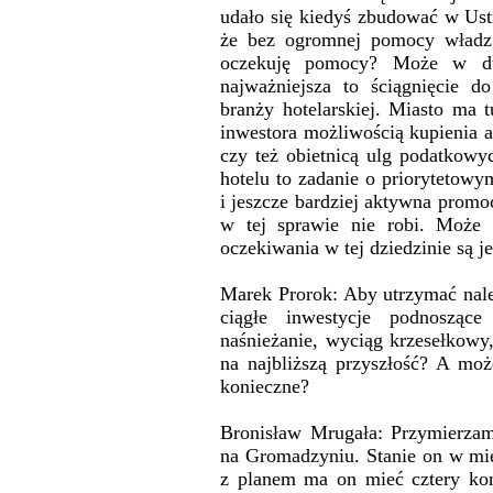
udało się kiedyś zbudować w Ustr
że bez ogromnej pomocy władz
oczekuję pomocy? Może w dw
najważniejsza to ściągnięcie 
branży hotelarskiej. Miasto ma 
inwestora możliwością kupienia a
czy też obietnicą ulg podatkow
hotelu to zadanie o priorytetowy
i jeszcze bardziej aktywna promoc
w tej sprawie nie robi. Może 
oczekiwania w tej dziedzinie są j
Marek Prorok: Aby utrzymać nale
ciągłe inwestycje podnoszące
naśnieżanie, wyciąg krzesełkowy,
na najbliższą przyszłość? A moż
konieczne?
Bronisław Mrugała: Przymierza
na Gromadzyniu. Stanie on w miej
z planem ma on mieć cztery ko