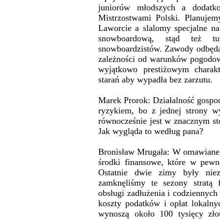
juniorów młodszych a dodatk
Mistrzostwami Polski. Planujem
Laworcie a slalomy specjalne 
snowboardową, stąd też tut
snowboardzistów. Zawody odbędą
zależności od warunków pogodowy
wyjątkowo prestiżowym charakt
starań aby wypadła bez zarzutu.
Marek Prorok: Działalność gospod
ryzykiem, bo z jednej strony 
równocześnie jest w znacznym s
Jak wygląda to według pana?
Bronisław Mrugała: W omawiane s
środki finansowe, które w pew
Ostatnie dwie zimy były nie
zamknęliśmy te sezony stratą
obsługi zadłużenia i codziennyc
koszty podatków i opłat lokaln
wynoszą około 100 tysięcy zło