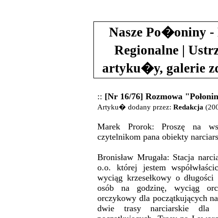
Nasze Po�oniny - 
Regionalne | Ustr
artyku�y, galerie 
::
[Nr 16/76] Rozmowa "Połonin
Artyku� dodany przez:
Redakcja
(200
Marek Prorok: Proszę na wstę
czytelnikom pana obiekty narciars
Bronisław Mrugała: Stacja narc
o.o. której jestem współwłaśc
wyciąg krzesełkowy o długości
osób na godzinę, wyciąg or
orczykowy dla początkujących nar
dwie trasy narciarskie dla