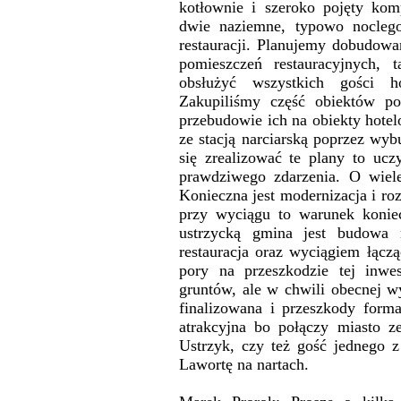
kotłownie i szeroko pojęty komp
dwie naziemne, typowo nocleg
restauracji. Planujemy dobudowa
pomieszczeń restauracyjnych
obsłużyć wszystkich gości h
Zakupiliśmy część obiektów po
przebudowie ich na obiekty hote
ze stacją narciarską poprzez wy
się zrealizować te plany to ucz
prawdziwego zdarzenia. O wiele
Konieczna jest modernizacja i r
przy wyciągu to warunek konie
ustrzycką gmina jest budowa 
restauracja oraz wyciągiem łąc
pory na przeszkodzie tej inwe
gruntów, ale w chwili obecnej 
finalizowana i przeszkody forma
atrakcyjna bo połączy miasto ze
Ustrzyk, czy też gość jednego z
Lawortę na nartach.