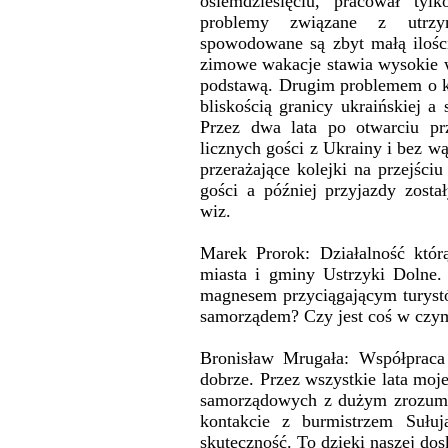
osiemdziesięciu, pracował tyl
problemy związane z utrzym
spowodowane są zbyt małą ilością
zimowe wakacje stawia wysokie wy
podstawą. Drugim problemem o k
bliskością granicy ukraińskiej a
Przez dwa lata po otwarciu pr
licznych gości z Ukrainy i bez wą
przerażające kolejki na przejści
gości a później przyjazdy zost
wiz.
Marek Prorok: Działalność któ
miasta i gminy Ustrzyki Dolne.
magnesem przyciągającym turystó
samorządem? Czy jest coś w czy
Bronisław Mrugała: Współpraca
dobrze. Przez wszystkie lata moje
samorządowych z dużym zrozumie
kontakcie z burmistrzem Sułuj
skuteczność. To dzięki naszej do