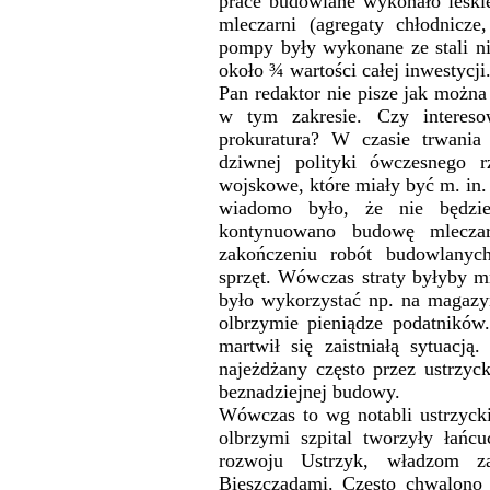
prace budowlane wykonało leski
mleczarni (agregaty chłodnicze
pompy były wykonane ze stali nie
około ¾ wartości całej inwestycji
Pan redaktor nie pisze jak można
w tym zakresie. Czy intereso
prokuratura? W czasie trwani
dziwnej polityki ówczesnego 
wojskowe, które miały być m. in.
wiadomo było, że nie będzi
kontynuowano budowę mleczar
zakończeniu robót budowlanyc
sprzęt. Wówczas straty byłyby 
było wykorzystać np. na magazy
olbrzymie pieniądze podatnikó
martwił się zaistniałą sytuacją.
najeżdżany często przez ustrzyck
beznadziejnej budowy.
Wówczas to wg notabli ustrzyck
olbrzymi szpital tworzyły łań
rozwoju Ustrzyk, władzom z
Bieszczadami. Często chwalono 