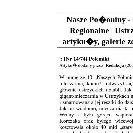
Nasze Po�oniny - 
Regionalne | Ustr
artyku�y, galerie 
::
[Nr 14/74] Polemiki
Artyku� dodany przez:
Redakcja
(200
W numerze 13 „Naszych Połonin
mleczarnia, komu?” odważył się
głównie ustrzyckich notabli. Jak
gigant-mleczarnia w Ustrzykach n
i zmarnowana a jej resztki do dz
Jak mi wiadomo, mleczarnia ta p
Wrony i była gorąco wspiera
Korczaka oraz byłego wicewoje
kosztowała około 40 mld „star