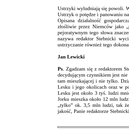
Ustrzyki wyludniają się powoli. 
Ustrzyk o potędze i panowaniu n
Opisana działalność gospodarcz
złośliwie przez Niemców jako „
pejoratywnym tego słowa znaczen
nazywa redaktor Stebnicki wyc
ustrzyczanie również tego dokona
Jan Lewicki
Ps
. Zgadzam się z redaktorem St
decydującym czynnikiem jest nie h
tam mieszkającej i nie tylko. Dz
Lesku i jego okolicach oraz w p
Lesku jest około 3 tyś. ludzi m
Jorku mieszka około 12 mln ludz
„tylko” ok. 3,5 mln ludzi, tak ż
jakość, Panie redaktorze Stebnicki