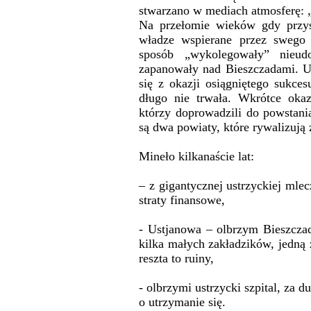
stwarzano w mediach atmosferę: „
Na przełomie wieków gdy przys
władze wspierane przez swego
sposób „wykolegowały” nieud
zapanowały nad Bieszczadami. U
się z okazji osiągniętego sukces
długo nie trwała. Wkrótce okaz
którzy doprowadzili do powstani
są dwa powiaty, które rywalizują
Mineło kilkanaście lat:
– z gigantycznej ustrzyckiej mle
straty finansowe,
- Ustjanowa – olbrzym Bieszcza
kilka małych zakładzików, jedną 
reszta to ruiny,
- olbrzymi ustrzycki szpital, za d
o utrzymanie się.