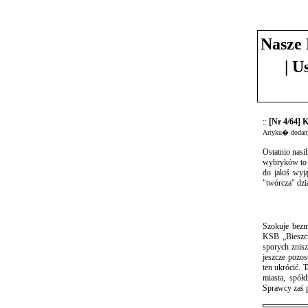
Nasze 
| U
::
[Nr 4/64] 
Artyku� dodany
Ostatnio nasi
wybryków to d
do jakiś wyj
"twórcza" dzi
Szokuje bezm
KSB „Bieszcz
sporych znisz
jeszcze pozos
ten ukrócić. 
miasta, spół
Sprawcy zaś p