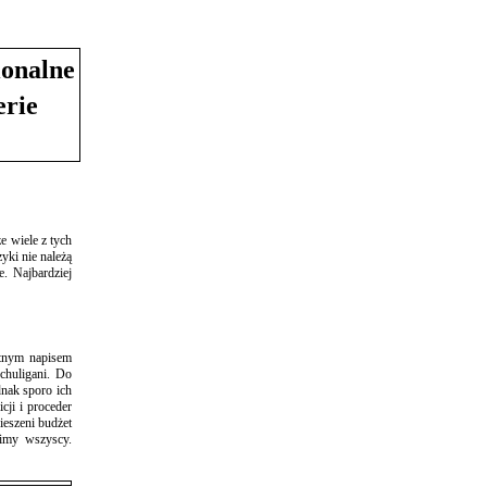
ionalne
erie
e wiele z tych
yki nie należą
. Najbardziej
utnym napisem
chuligani. Do
dnak sporo ich
cji i proceder
ieszeni budżet
cimy wszyscy.