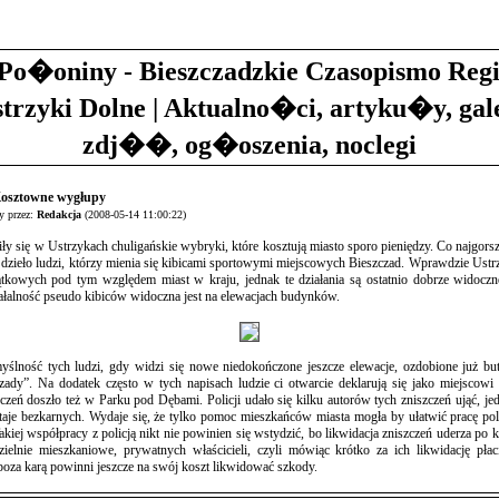
Po�oniny - Bieszczadzkie Czasopismo Reg
strzyki Dolne | Aktualno�ci, artyku�y, gal
zdj��, og�oszenia, noclegi
Kosztowne wygłupy
 przez:
Redakcja
(2008-05-14 11:00:22)
liły się w Ustrzykach chuligańskie wybryki, które kosztują miasto sporo pieniędzy. Co najgorsz
zieło ludzi, którzy mienia się kibicami sportowymi miejscowych Bieszczad. Wprawdzie Ustrz
ątkowych pod tym względem miast w kraju, jednak te działania są ostatnio dobrze widoczne
ałalność pseudo kibiców widoczna jest na elewacjach budynków.
yślność tych ludzi, gdy widzi się nowe niedokończone jeszcze elewacje, ozdobione już b
ady”. Na dodatek często w tych napisach ludzie ci otwarcie deklarują się jako miejscowi 
czeń doszło też w Parku pod Dębami. Policji udało się kilku autorów tych zniszczeń ująć, je
taje bezkarnych. Wydaje się, że tylko pomoc mieszkańców miasta mogła by ułatwić pracę poli
Takiej współpracy z policją nikt nie powinien się wstydzić, bo likwidacja zniszczeń uderza po k
dzielnie mieszkaniowe, prywatnych właścicieli, czyli mówiąc krótko za ich likwidację pła
oza karą powinni jeszcze na swój koszt likwidować szkody.