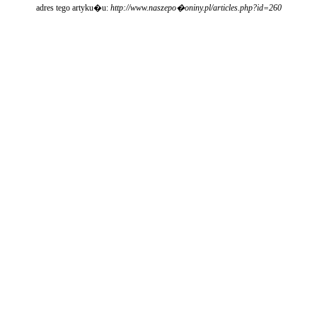
adres tego artyku�u:
http://www.naszepo�oniny.pl/articles.php?id=260