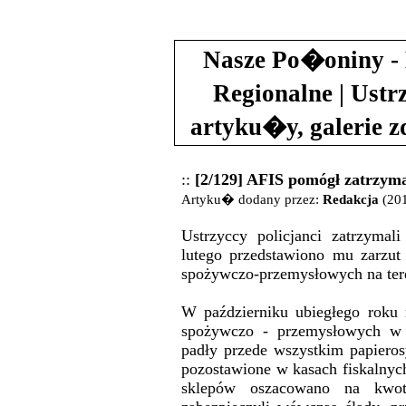
Nasze Po�oniny - 
Regionalne | Ustr
artyku�y, galerie 
::
[2/129] AFIS pomógł zatrzy
Artyku� dodany przez:
Redakcja
(201
Ustrzyccy policjanci zatrzymal
lutego przedstawiono mu zarzu
spożywczo-przemysłowych na tere
W październiku ubiegłego roku
spożywczo - przemysłowych w 
padły przede wszystkim papierosy
pozostawione w kasach fiskalnych
sklepów oszacowano na kwotę