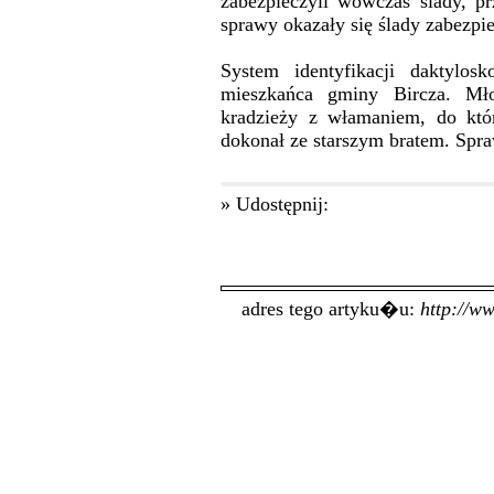
zabezpieczyli wówczas ślady, p
sprawy okazały się ślady zabezpi
System identyfikacji daktylos
mieszkańca gminy Bircza. Mł
kradzieży z włamaniem, do któ
dokonał ze starszym bratem. Spr
» Udostępnij:
adres tego artyku�u:
http://w