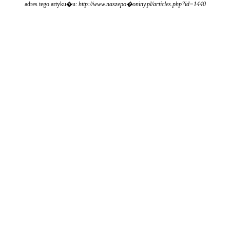
adres tego artyku�u:
http://www.naszepo�oniny.pl/articles.php?id=1440