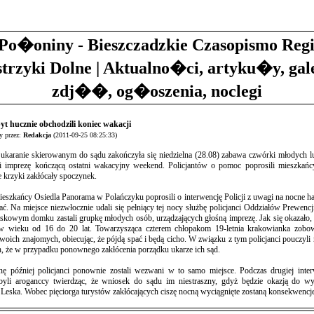
Po�oniny - Bieszczadzkie Czasopismo Reg
strzyki Dolne | Aktualno�ci, artyku�y, gal
zdj��, og�oszenia, noclegi
byt hucznie obchodzili koniec wakacji
 przez:
Redakcja
(2011-09-25 08:25:33)
ukaranie skierowanym do sądu zakończyła się niedzielna (28.08) zabawa czwórki młodych lu
li imprezę kończącą ostatni wakacyjny weekend. Policjantów o pomoc poprosili mieszkańc
 krzyki zakłócały spoczynek.
eszkańcy Osiedla Panorama w Polańczyku poprosili o interwencję Policji z uwagi na nocne hał
ć. Na miejsce niezwłocznie udali się pełniący tej nocy służbę policjanci Oddziałów Prewenc
iskowym domku zastali grupkę młodych osób, urządzających głośną imprezę. Jak się okazało, b
 wieku od 16 do 20 lat. Towarzysząca czterem chłopakom 19-letnia krakowianka zobow
woich znajomych, obiecując, że pójdą spać i będą cicho. W związku z tym policjanci pouczyli
h, że w przypadku ponownego zakłócenia porządku ukarze ich sąd.
nę później policjanci ponownie zostali wezwani w to samo miejsce. Podczas drugiej inter
byli aroganccy twierdząc, że wniosek do sądu im niestraszny, gdyż będzie okazją do wy
Leska. Wobec pięciorga turystów zakłócających ciszę nocną wyciągnięte zostaną konsekwencj