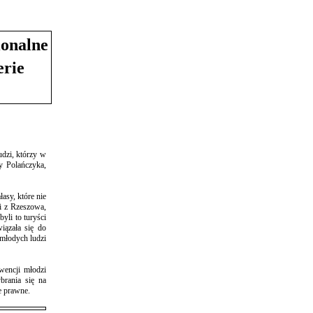
ionalne
erie
dzi, którzy w
y Polańczyka,
asy, które nie
ji z Rzeszowa,
yli to turyści
iązała się do
 młodych ludzi
wencji młodzi
brania się na
e prawne.