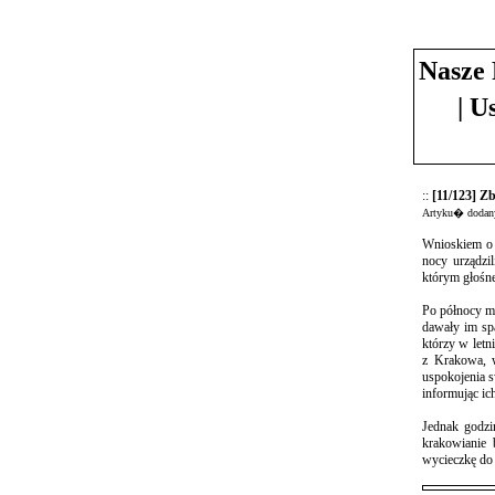
Nasze 
| U
::
[11/123] Z
Artyku� dodany
Wnioskiem o 
nocy urządzi
którym głośne
Po północy mi
dawały im spa
którzy w letn
z Krakowa, w
uspokojenia s
informując ic
Jednak godzi
krakowianie 
wycieczkę do 