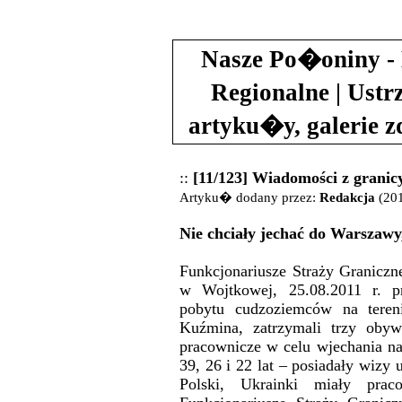
Nasze Po�oniny - 
Regionalne | Ustr
artyku�y, galerie 
::
[11/123] Wiadomości z granic
Artyku� dodany przez:
Redakcja
(201
Nie chciały jechać do Warszawy
Funkcjonariusze Straży Graniczn
w Wojtkowej, 25.08.2011 r. pr
pobytu cudzoziemców na teren
Kuźmina, zatrzymali trzy obyw
pracownicze w celu wjechania na
39, 26 i 22 lat – posiadały wizy 
Polski, Ukrainki miały pr