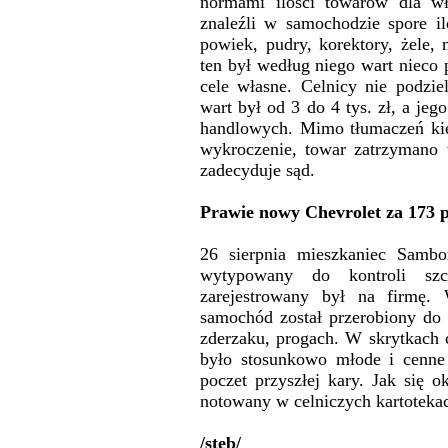
normami ilości towarów dla wł
znaleźli w samochodzie spore i
powiek, pudry, korektory, żele, 
ten był według niego wart nieco 
cele własne. Celnicy nie podzie
wart był od 3 do 4 tys. zł, a je
handlowych. Mimo tłumaczeń kie
wykroczenie, towar zatrzymano 
zadecyduje sąd.
Prawie nowy Chevrolet za 173 
26 sierpnia mieszkaniec Sambo
wytypowany do kontroli szc
zarejestrowany był na firmę. W
samochód został przerobiony do
zderzaku, progach. W skrytkach c
było stosunkowo młode i cenn
poczet przyszłej kary. Jak się o
notowany w celniczych kartoteka
/steb/