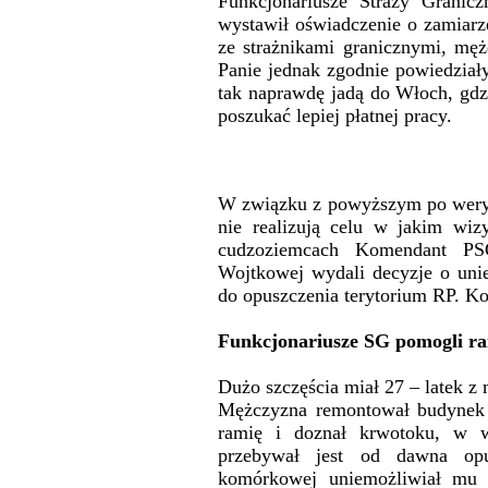
Funkcjonariusze Straży Granicz
wystawił oświadczenie o zamiarz
ze strażnikami granicznymi, mężc
Panie jednak zgodnie powiedział
tak naprawdę jadą do Włoch, gdzi
poszukać lepiej płatnej pracy.
W związku z powyższym po wery
nie realizują celu w jakim wi
cudzoziemcach Komendant 
Wojtkowej wydali decyzje o uni
do opuszczenia terytorium RP. Ko
Funkcjonariusze SG pomogli r
Dużo szczęścia miał 27 – latek z
Mężczyzna remontował budynek 
ramię i doznał krwotoku, w w
przebywał jest od dawna opus
komórkowej uniemożliwiał mu 