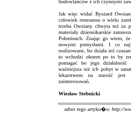
budowlańców z ich czynnymi za
Jak więc widać Ryszard Owsiany
człowiek renesansu o wielu zain
trzeba Owsiany chwyta też za 
materiały dziennikarskie zamie
Połoninach. Znając go wiem, że
nowymi pomysłami. I co naj
realizowane, bo działa też czasa
to wchodzi oknem po to by zre
pomagać bo jego działalność d
ważniejsza niż ich pobyt w sana
lekarstwem na starość jest 
zainteresowań.
Wiesław Stebnicki
adres tego artyku�u:
http://w