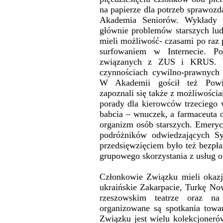
na papierze dla potrzeb sprawoz
Akademia Seniorów. Wykłady ci
głównie problemów starszych lu
mieli możliwość- czasami po raz 
surfowaniem w Internecie. P
związanych z ZUS i KRUS. 
czynnościach cywilno-prawnych 
W Akademii gościł też Powi
zapoznali się także z możliwościa
porady dla kierowców trzeciego 
babcia – wnuczek, a farmaceuta
organizm osób starszych. Emeryci
podróżników odwiedzających Sy
przedsięwzięciem było też bezpł
grupowego skorzystania z usług o
Członkowie Związku mieli okazj
ukraińskie Zakarpacie, Turkę No
rzeszowskim teatrze oraz na
organizowane są spotkania towa
Związku jest wielu kolekcjonerów