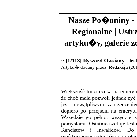
Nasze Po�oniny - 
Regionalne | Ustr
artyku�y, galerie 
::
[1/113] Ryszard Owsiany - les
Artyku� dodany przez:
Redakcja
(201
Większość ludzi czeka na emerytu
że choć mała pozwoli jednak żyć
jest niewątpliwym zaprzeczen
dopiero po przejściu na emeryt
Wszędzie go pełno, wszędzie z
pomysłami. Ostatnio szefuje les
Rencistów i Inwalidów. Do 
pięćdziesięciu członków obu płci.