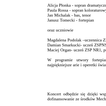
Alicja Płonka - sopran dramatycz
Paula Rossa - sopran koloraturow
Jan Michalak - bas, tenor
Janusz Tomecki - fortepian
oraz uczniowie
Magdalena Podolak –uczennica Z
Damian Smarkucki- uczeń ZSPNSS
Maciej Organ- uczeń ZSP NR1, 
W programie utwory fortepi
najpiękniejsze arie i operetki świa
Koncert odbędzie się dzięki ws
dofinansowanie ze środków Mec