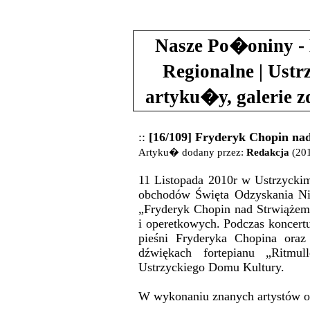
Nasze Po�oniny - 
Regionalne | Ustr
artyku�y, galerie 
::
[16/109] Fryderyk Chopin na
Artyku� dodany przez:
Redakcja
(201
11 Listopada 2010r w Ustrzyckim
obchodów Święta Odzyskania Ni
„Fryderyk Chopin nad Strwiąże
i operetkowych. Podczas koncert
pieśni Fryderyka Chopina oraz 
dźwiękach fortepianu „Ritmul
Ustrzyckiego Domu Kultury.
W wykonaniu znanych artystów o