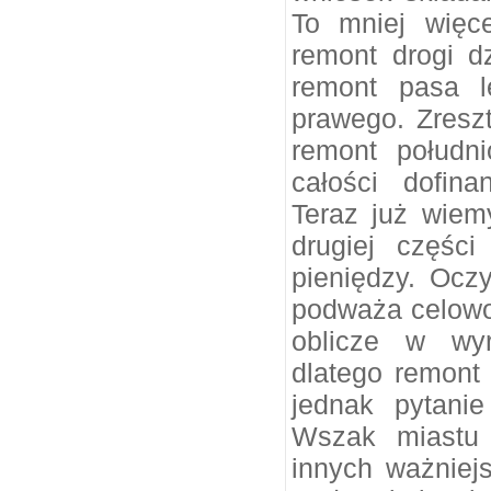
To mniej więc
remont drogi d
remont pasa 
prawego. Zresz
remont połudn
całości dofin
Teraz już wiem
drugiej części
pieniędzy. Ocz
podważa celowo
oblicze w wyr
dlatego remont 
jednak pytani
Wszak miastu 
innych ważniejs