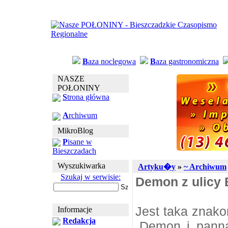
B
aza noclegowa
B
aza gastronomiczna
NASZE
POŁONINY
S
trona główna
A
rchiwum
MikroBlog
P
isane w
Bieszczadach
Wyszukiwarka
Artyku�y
»
~ Archiwum
Szukaj w serwisie:
Demon z ulicy 
Jest taka znako
Informacje
Redakcja
„Demon i pann