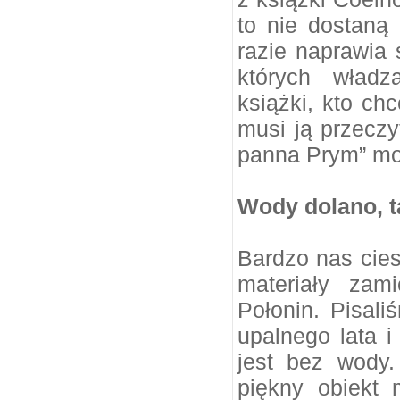
to nie dostaną
razie naprawia 
których władz
książki, kto ch
musi ją przecz
panna Prym” mo
Wody dolano, t
Bardzo nas cie
materiały zam
Połonin. Pisal
upalnego lata i
jest bez wody.
piękny obiekt