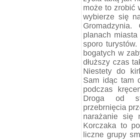
może to zrobić 
wybierze się na
Gromadzynia. 
planach miasta 
sporo turystów.
bogatych w zaby
dłuższy czas ta
Niestety do kir
Sam idąc tam c
podczas kręcen
Droga od st
przebrnięcia pr
narażanie się 
Korczaka to po
liczne grupy sm