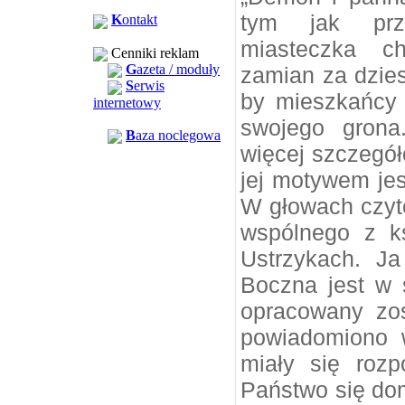
tym jak prz
K
ontakt
miasteczka c
Cenniki reklam
G
azeta / moduły
zamian za dzies
S
erwis
by mieszkańcy 
internetowy
swojego grona
B
aza noclegowa
więcej szczegółó
jej motywem je
W głowach czyte
wspólnego z k
Ustrzykach. J
Boczna jest w 
opracowany zos
powiadomiono w
miały się roz
Państwo się dom