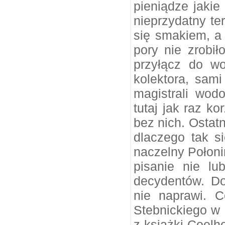
pieniądze jakie
nieprzydatny te
się smakiem, a 
pory nie zrobił
przyłącz do w
kolektora, sami
magistrali wod
tutaj jak raz ko
bez nich. Ostatn
dlaczego tak s
naczelny Połoni
pisanie nie lu
decydentów. Do
nie naprawi. 
Stebnickiego w 
z książki Coelh