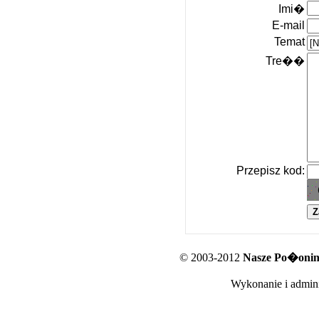
Imi�
E-mail
Temat
Tre��
Przepisz kod:
© 2003-2012
Nasze Po�oniny
Wykonanie i admini