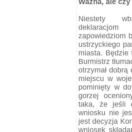
Ważna, ale czy
Niestety wb
deklaracjo
zapowiedziom b
ustrzyckiego pa
miasta. Będzie 
Burmistrz tłumac
otrzymał dobrą 
miejscu w woje
pominięty w do
gorzej ocenio
taka, że jeśli
wniosku nie jes
jest decyzja Kom
wniosek składa