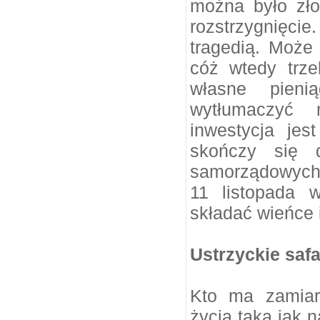
można było zł
rozstrzygnięci
tragedią. Może
cóż wtedy trz
własne pieni
wytłumaczyć
inwestycja je
skończy się 
samorządowych 
11 listopada 
składać wieńce 
Ustrzyckie safa
Kto ma zamiar
życia taką jak n