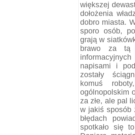
większej dewast
dołożenia wład
dobro miasta. W
sporo osób, po
grają w siatkówk
brawo za tą 
informacyjnych
napisami i pod
zostały ściąg
komuś roboty
ogólnopolskim 
za złe, ale pal 
w jakiś sposób 
błędach powiad
spotkało się t