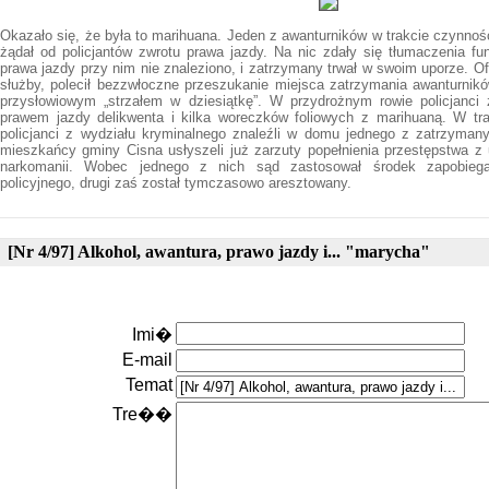
Okazało się, że była to marihuana. Jeden z awanturników w trakcie czynnoś
żądał od policjantów zwrotu prawa jazdy. Na nic zdały się tłumaczenia fu
prawa jazdy przy nim nie znaleziono, i zatrzymany trwał w swoim uporze. Of
służby, polecił bezzwłoczne przeszukanie miejsca zatrzymania awanturnikó
przysłowiowym „strzałem w dziesiątkę”. W przydrożnym rowie policjanci z
prawem jazdy delikwenta i kilka woreczków foliowych z marihuaną. W tra
policjanci z wydziału kryminalnego znaleźli w domu jednego z zatrzyman
mieszkańcy gminy Cisna usłyszeli już zarzuty popełnienia przestępstwa z 
narkomanii. Wobec jednego z nich sąd zastosował środek zapobieg
policyjnego, drugi zaś został tymczasowo aresztowany.
[Nr 4/97] Alkohol, awantura, prawo jazdy i... "marycha"
Imi�
E-mail
Temat
Tre��