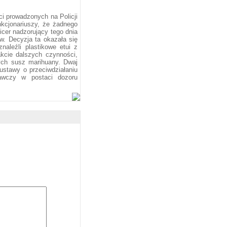
ci prowadzonych na Policji
nkcjonariuszy, że żadnego
icer nadzorujący tego dnia
w. Decyzja ta okazała się
naleźli plastikowe etui z
kcie dalszych czynności,
ych susz marihuany. Dwaj
ustawy o przeciwdziałaniu
awczy w postaci dozoru