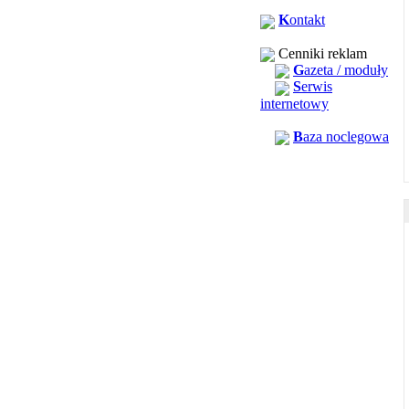
K
ontakt
Cenniki reklam
G
azeta / moduły
S
erwis
internetowy
B
aza noclegowa