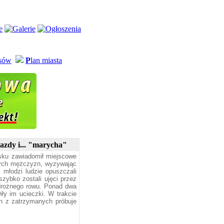
usów
P
lan miasta
azdy i... "marycha"
esku zawiadomił miejscowe
odych mężczyzn, wyzywając
j młodzi ludzie opuszczali
szybko zostali ujęci przez
ydrożnego rowu. Ponad dwa
iły im ucieczki. W trakcie
n z zatrzymanych próbuje