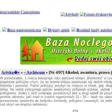
a
B
aza gastronomiczna
D
yżury aptek
R
ozkład jazdy autob
Artyku�y
»
~ Archiwum
» [Nr 4/97] Alkohol, awantura, prawo j
W poniedziałek, 1 marca bieżącego roku personel sklepu „Biedronka” w L
pogotowie policyjne o tym, że na terenie sklepu awanturuje się dwóch mł
klientów i personel. Patrol policyjny przybył na miejsce w chwili, gdy dwa
sklep. Na widok policyjnego patrolu awanturnicy próbowali uciekać, jednak 
policjantów. Jeden z nich uciekając przeskoczył płot a drugi wpadł do prz
promile alkoholu, jaki mieli w swoich organizmach 21 i 24 – latek nie ułatw
przewożenia sprawców do budynku komendy, policjanci zauważyli, że jede
coś ukryć we wnętrzu radiowozu.