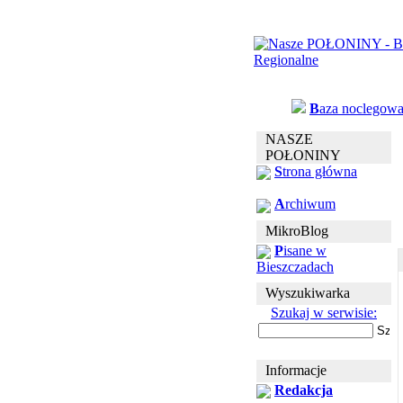
B
aza noclegow
NASZE
POŁONINY
S
trona główna
A
rchiwum
MikroBlog
P
isane w
Bieszczadach
Wyszukiwarka
Szukaj w serwisie:
Informacje
Redakcja