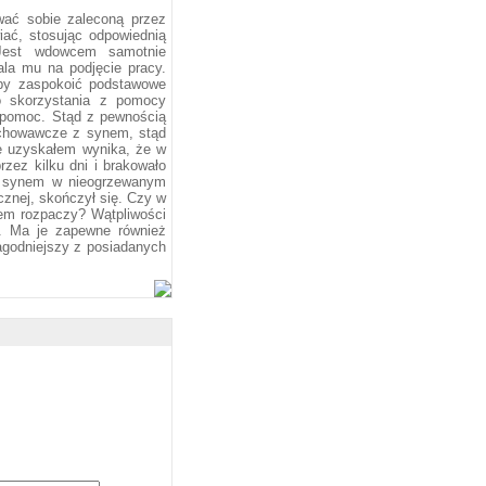
wać sobie zaleconą przez
iać, stosując odpowiednią
 Jest wdowcem samotnie
la mu na podjęcie pracy.
aby zaspokoić podstawowe
do skorzystania z pomocy
 o pomoc. Stąd z pewnością
wychowawcze z synem, stąd
ie uzyskałem wynika, że w
rzez kilku dni i brakowało
 z synem w nieogrzewanym
cznej, skończył się. Czy w
nem rozpaczy? Wątpliwości
m. Ma je zapewne również
łagodniejszy z posiadanych