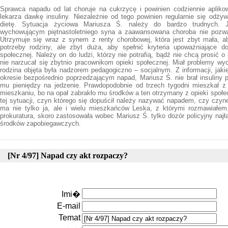
Sprawca napadu od lat choruje na cukrzycę i powinien codziennie apliko
lekarza dawkę insuliny. Niezależnie od tego powinien regularnie się odżyw
dietę. Sytuacja życiowa Mariusza Ś. należy do bardzo trudnych.
wychowującym piętnastoletniego syna a zaawansowana choroba nie pozwa
Utrzymuje się wraz z synem z renty chorobowej, która jest zbyt mała, 
potrzeby rodziny, ale zbyt duża, aby spełnić kryteria upoważniające 
społecznej. Należy on do ludzi, którzy nie potrafią, bądź nie chcą prosić
nie narzucał się zbytnio pracownikom opieki społecznej. Miał problemy 
rodzina objęta była nadzorem pedagogiczno – socjalnym. Z informacji, jak
okresie bezpośrednio poprzedzającym napad, Mariusz Ś. nie brał insuliny p
mu pieniędzy na jedzenie. Prawdopodobnie od trzech tygodni mieszkał
mieszkaniu, bo na opał zabrakło mu środków a ten otrzymany z opieki społe
tej sytuacji, czyn którego się dopuścił należy nazywać napadem, czy czy
ma nie tylko ja, ale i wielu mieszkańców Leska, z którymi rozmawiałe
prokuratura, skoro zastosowała wobec Mariusz Ś. tylko dozór policyjny naj
środków zapobiegawczych.
[Nr 4/97] Napad czy akt rozpaczy?
Imi�
E-mail
Temat