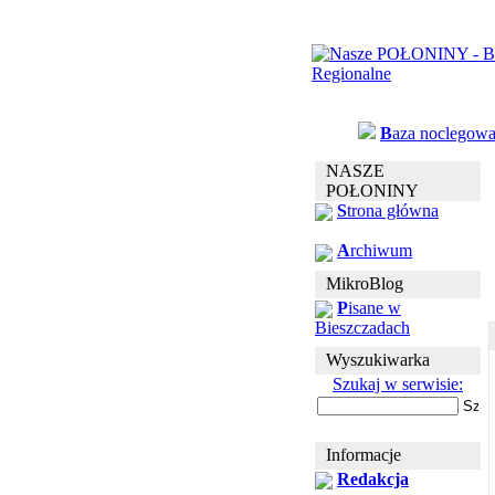
B
aza noclegow
NASZE
POŁONINY
S
trona główna
A
rchiwum
MikroBlog
P
isane w
Bieszczadach
Wyszukiwarka
Szukaj w serwisie:
Informacje
Redakcja