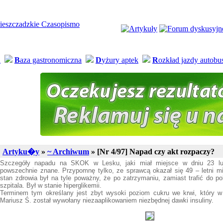
a
B
aza gastronomiczna
D
yżury aptek
R
ozkład jazdy autob
Artyku�y
»
~ Archiwum
» [Nr 4/97] Napad czy akt rozpaczy?
Szczegóły napadu na SKOK w Lesku, jaki miał miejsce w dniu 23 lu
powszechnie znane. Przypomnę tylko, ze sprawcą okazał się 49 – letni m
stan zdrowia był na tyle poważny, że po zatrzymaniu, zamiast trafić do poli
szpitala. Był w stanie hiperglikemii.
Terminem tym określany jest zbyt wysoki poziom cukru we krwi, który 
Mariusz Ś. został wywołany niezaaplikowaniem niezbędnej dawki insuliny.