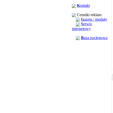
K
ontakt
Cenniki reklam
G
azeta / moduły
S
erwis
internetowy
B
aza noclegowa