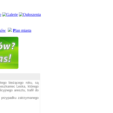
usów
P
lan miasta
tego bieżącego roku, są
ieszkaniec Leska, którego
cyjnego aresztu, trafił do
w przypadku zatrzymanego