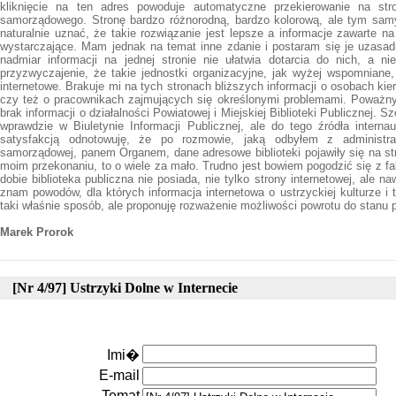
kliknięcie na ten adres powoduje automatyczne przekierowanie na str
samorządowego. Stronę bardzo różnorodną, bardzo kolorową, ale tym sa
naturalnie uznać, że takie rozwiązanie jest lepsze a informacje zawarte 
wystarczające. Mam jednak na temat inne zdanie i postaram się je uzasa
nadmiar informacji na jednej stronie nie ułatwia dotarcia do nich, a nie
przyzwyczajenie, że takie jednostki organizacyjne, jak wyżej wspomniane,
internetowe. Brakuje mi na tych stronach bliższych informacji o osobach kie
czy też o pracownikach zajmujących się określonymi problemami. Poważ
brak informacji o działalności Powiatowej i Miejskiej Biblioteki Publicznej. 
wprawdzie w Biuletynie Informacji Publicznej, ale do tego źródła interna
satysfakcją odnotowuję, że po rozmowie, jaką odbyłem z administrat
samorządowej, panem Organem, dane adresowe biblioteki pojawiły się na st
moim przekonaniu, to o wiele za mało. Trudno jest bowiem pogodzić się z f
dobie biblioteka publiczna nie posiada, nie tylko strony internetowej, ale n
znam powodów, dla których informacja internetowa o ustrzyckiej kulturze i
taki właśnie sposób, ale proponuję rozważenie możliwości powrotu do stanu 
Marek Prorok
[Nr 4/97] Ustrzyki Dolne w Internecie
Imi�
E-mail
Temat