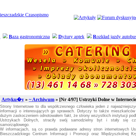
a
B
aza gastronomiczna
D
yżury aptek
R
ozkład jazdy autob
Artyku�y
»
~ Archiwum
» [Nr 4/97] Ustrzyki Dolne w Interneci
Strony Internetowe to dla współczesnego człowieka jeden z najważniejsz
informacji o interesujących go sprawach. Dotyczy to także mieszkańców
dużym zaskoczeniem odnotowałem fakt, że strony wszystkich instytucji pod
Ustrzykach Dolnych, straciły swój samodzielny byt i stały się cz
samorządowego.
W informacjach, są co prawda podawane adresy stron internetowych Us
Bieszczadzkiego Centrum Informacji i Promocji oraz Międzyszkolnej Kryt