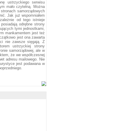
onę ustrzyckiego serwisu
mym mało czytelną. Można
na stronach samorządowych
dnić. Jak już wspomniałem
zależnie od tego istnieje
 posiadają odrębne strony
rujących tymi jednostkami,
nym mankamentem jest też
Szczątkowo jest ona zawarta
uci nie zawsze sięgają. Z
orem ustrzyckiej strony
ronie samorządowej, ale w
aktem, że we współczesnej
awet adresu mailowego. Nie
 turystyce jest podawana w
poprzedniego.