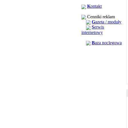
K
ontakt
Cenniki reklam
G
azeta / moduły
S
erwis
internetowy
B
aza noclegowa