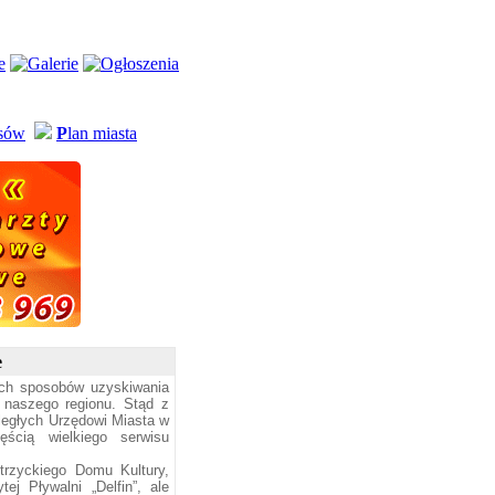
usów
P
lan miasta
e
ych sposobów uzyskiwania
 naszego regionu. Stąd z
ległych Urzędowi Miasta w
ęścią wielkiego serwisu
trzyckiego Domu Kultury,
ej Pływalni „Delfin”, ale