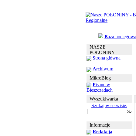
B
aza noclegow
NASZE
POŁONINY
S
trona główna
A
rchiwum
MikroBlog
P
isane w
Bieszczadach
Wyszukiwarka
Szukaj w serwisie:
Informacje
Redakcja