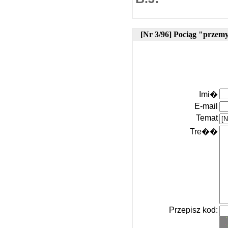
[Nr 3/96] Pociąg "przemy
Imi�
E-mail
Temat
Tre��
Przepisz kod: