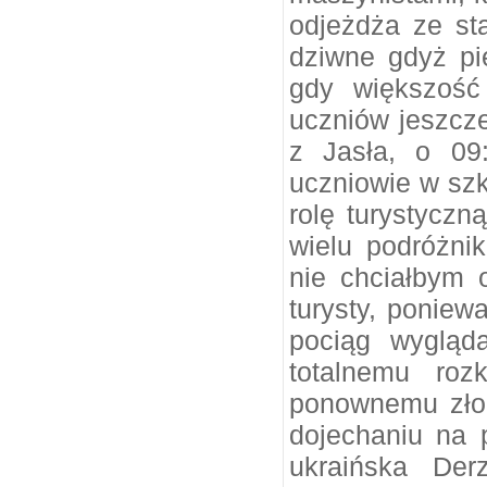
odjeżdża ze sta
dziwne gdyż pi
gdy większość
uczniów jeszcze
z Jasła, o 09
uczniowie w szk
rolę turystyczn
wielu podróżni
nie chciałbym o
turysty, poniew
pociąg wygląd
totalnemu roz
ponownemu złoż
dojechaniu na 
ukraińska Der