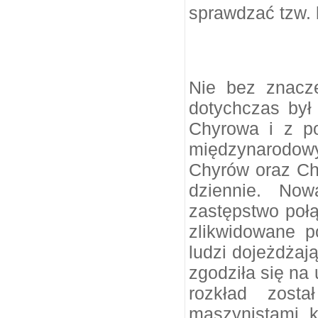
sprawdzać tzw. 
Nie bez znacze
dotychczas by
Chyrowa i z po
międzynarodow
Chyrów oraz Ch
dziennie. Now
zastępstwo połą
zlikwidowane 
ludzi dojeżdżaj
zgodziła się na
rozkład zost
maszynistami, k