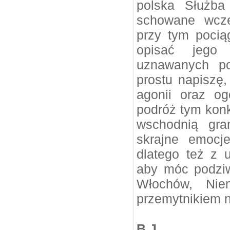
polska Służba
schowane wcześ
przy tym pocią
opisać jego
uznawanych po
prostu napiszę,
agonii oraz og
podróż tym kon
wschodnią gra
skrajne emocj
dlatego też z
aby móc podziw
Włochów, Nie
przemytnikiem 
B.J.