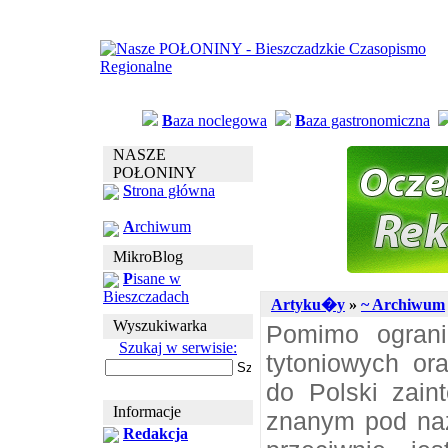
B
aza noclegowa
B
aza gastronomiczna
NASZE
POŁONINY
S
trona główna
A
rchiwum
MikroBlog
P
isane w
Bieszczadach
Artyku�y
»
~ Archiwum
Wyszukiwarka
Pomimo ograni
Szukaj w serwisie:
tytoniowych or
do Polski zain
Informacje
znanym pod naz
Redakcja