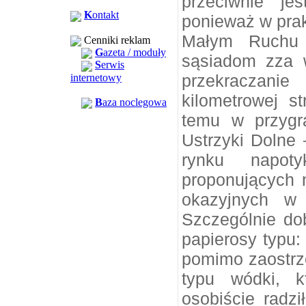
przeciwnie je
K
ontakt
ponieważ w pra
Małym Ruchu 
Cenniki reklam
G
azeta / moduły
sąsiadom zza 
S
erwis
przekraczanie
internetowy
kilometrowej s
B
aza noclegowa
temu w przygr
Ustrzyki Dolne 
rynku napoty
proponujących 
okazyjnych w 
Szczególnie do
papierosy typu:
pomimo zaostrze
typu wódki, k
osobiście radz