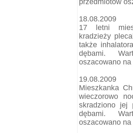
przedmiotów os
18.08.2009
17 letni mie
kradzieży plec
także inhalato
dębami. Wart
oszacowano na k
19.08.2009
Mieszkanka Ch
wieczorowo no
skradziono jej
dębami. Wart
oszacowano na 