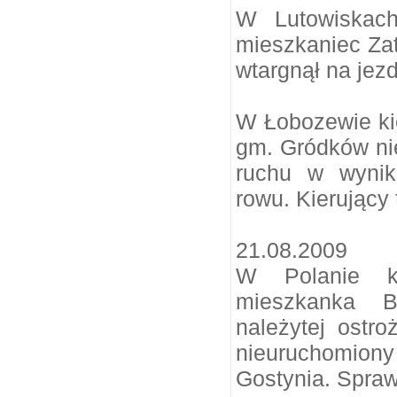
W Lutowiskac
mieszkaniec Zat
wtargnął na jezd
W Łobozewie ki
gm. Gródków ni
ruchu w wynik
rowu. Kierujący 
21.08.2009
W Polanie k
mieszkanka B
należytej ostro
nieuruchomion
Gostynia. Spra