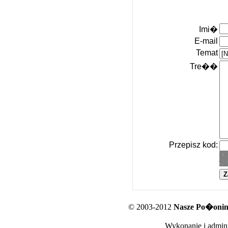
Imi�
E-mail
Temat
Tre��
Przepisz kod:
© 2003-2012
Nasze Po�oniny
Wykonanie i admini