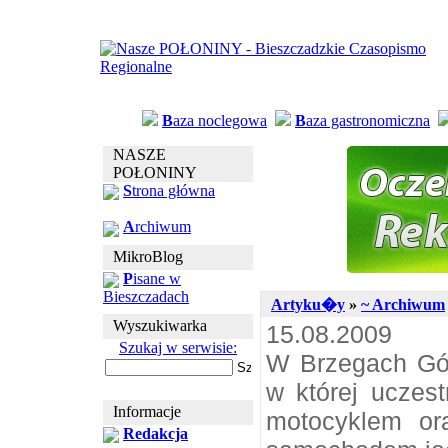
B
aza noclegowa
B
aza gastronomiczna
NASZE
POŁONINY
S
trona główna
A
rchiwum
MikroBlog
P
isane w
Bieszczadach
Artyku�y
»
~ Archiwum
Wyszukiwarka
15.08.2009
Szukaj w serwisie:
W Brzegach Gór
w której uczest
Informacje
motocyklem or
Redakcja