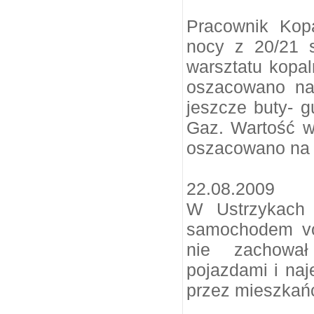
Pracownik Kop
nocy z 20/21 s
warsztatu kopal
oszacowano na
jeszcze buty- g
Gaz. Wartość w
oszacowano na k
22.08.2009
W Ustrzykach 
samochodem vo
nie zachował
pojazdami i na
przez mieszkań