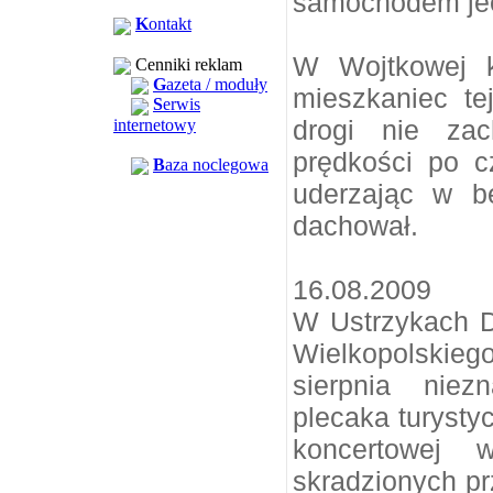
samochodem je
K
ontakt
W Wojtkowej 
Cenniki reklam
G
azeta / moduły
mieszkaniec te
S
erwis
drogi nie zac
internetowy
prędkości po 
B
aza noclegowa
uderzając w b
dachował.
16.08.2009
W Ustrzykach D
Wielkopolskie
sierpnia niez
plecaka turysty
koncertowej
skradzionych p