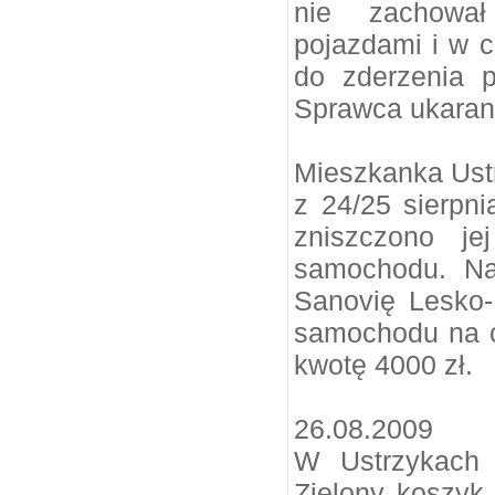
nie zachował
pojazdami i w 
do zderzenia 
Sprawca ukara
Mieszkanka Ust
z 24/25 sierpn
zniszczono je
samochodu. Na
Sanovię Lesko-
samochodu na c
kwotę 4000 zł.
26.08.2009
W Ustrzykach 
Zielony koszyk