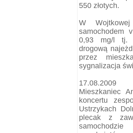
550 złotych.
W Wojtkowej
samochodem vo
0,93 mg/l tj.
drogową najeż
przez mieszk
sygnalizacja świ
17.08.2009
Mieszkaniec A
koncertu zesp
Ustrzykach Dol
plecak z zaw
samochodzie 