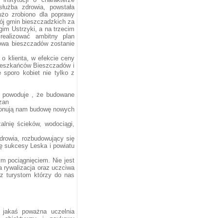
służba zdrowia, powstała
użo zrobiono dla poprawy
ój gmin bieszczadzkich za
gim Ustrzyki, a na trzecim
realizować ambitny plan
mowa bieszczadów zostanie
o klienta, w efekcie ceny
ieszkańców Bieszczadów i
sporo kobiet nie tylko z
” powoduje , że budowane
zan
oponują nam budowę nowych
alnię ścieków, wodociągi,
zdrowia, rozbudowujący się
ę sukcesy Leska i powiatu
m pociągnięciem. Nie jest
a rywalizacja oraz uczciwa
z turystom którzy do nas
 jakaś poważna uczelnia