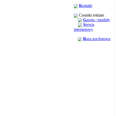
K
ontakt
Cenniki reklam
G
azeta / moduły
S
erwis
internetowy
B
aza noclegowa