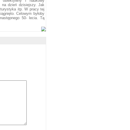
b obiektywny i naukowy
n na dzień dzisiejszy. Jak
turystyka itp. W pracy tej
iągnięto. Celowym byłoby
następnego 50- lecia. Tą