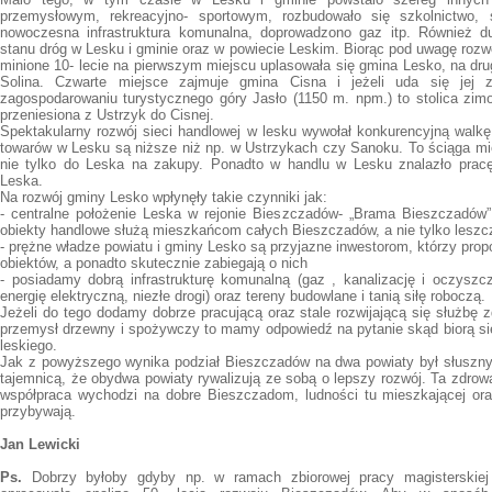
przemysłowym, rekreacyjno- sportowym, rozbudowało się szkolnictwo, 
nowoczesna infrastruktura komunalna, doprowadzono gaz itp. Również d
stanu dróg w Lesku i gminie oraz w powiecie Leskim. Biorąc pod uwagę rozw
minione 10- lecie na pierwszym miejscu uplasowała się gmina Lesko, na dru
Solina. Czwarte miejsce zajmuje gmina Cisna i jeżeli uda się jej z
zagospodarowaniu turystycznego góry Jasło (1150 m. npm.) to stolica zi
przeniesiona z Ustrzyk do Cisnej.
Spektakularny rozwój sieci handlowej w lesku wywołał konkurencyjną walkę 
towarów w Lesku są niższe niż np. w Ustrzykach czy Sanoku. To ściąga m
nie tylko do Leska na zakupy. Ponadto w handlu w Lesku znalazło pracę 
Leska.
Na rozwój gminy Lesko wpłynęły takie czynniki jak:
- centralne położenie Leska w rejonie Bieszczadów- „Brama Bieszczadów
obiekty handlowe służą mieszkańcom całych Bieszczadów, a nie tylko leszc
- prężne władze powiatu i gminy Lesko są przyjazne inwestorom, którzy pr
obiektów, a ponadto skutecznie zabiegają o nich
- posiadamy dobrą infrastrukturę komunalną (gaz , kanalizację i oczyszcz
energię elektryczną, niezłe drogi) oraz tereny budowlane i tanią siłę roboczą.
Jeżeli do tego dodamy dobrze pracującą oraz stale rozwijającą się służbę 
przemysł drzewny i spożywczy to mamy odpowiedź na pytanie skąd biorą si
leskiego.
Jak z powyższego wynika podział Bieszczadów na dwa powiaty był słuszny
tajemnicą, że obydwa powiaty rywalizują ze sobą o lepszy rozwój. Ta zdrow
współpraca wychodzi na dobre Bieszczadom, ludności tu mieszkającej ora
przybywają.
Jan Lewicki
Ps.
Dobrzy byłoby gdyby np. w ramach zbiorowej pracy magisterskiej