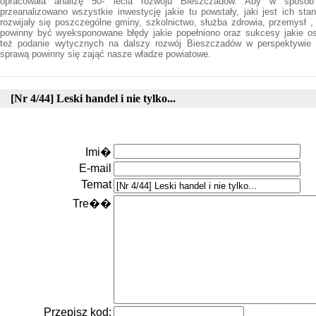
opracowała analizę 50- lecia rozwoju Bieszczadów. Aby w sposó
przeanalizowano wszystkie inwestycję jakie tu powstały, jaki jest ich sta
rozwijały się poszczególne gminy, szkolnictwo, służba zdrowia, przemysł , 
powinny być wyeksponowane błędy jakie popełniono oraz sukcesy jakie os
też podanie wytycznych na dalszy rozwój Bieszczadów w perspektywie 
sprawą powinny się zająć nasze władze powiatowe.
[Nr 4/44] Leski handel i nie tylko...
Imi�
E-mail
Temat
Tre��
Przepisz kod: