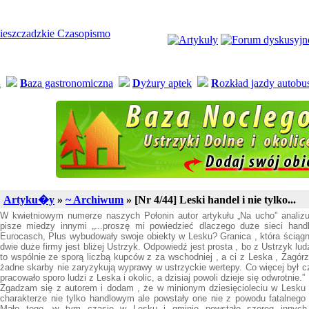
a
B
aza gastronomiczna
D
yżury aptek
R
ozkład jazdy autob
Artyku�y
»
~ Archiwum
» [Nr 4/44] Leski handel i nie tylko...
W kwietniowym numerze naszych Połonin autor artykułu „Na ucho” analizu
pisze miedzy innymi „...proszę mi powiedzieć dlaczego duże sieci handl
Eurocasch, Plus wybudowały swoje obiekty w Lesku? Granica , która ściągn
dwie duże firmy jest bliżej Ustrzyk. Odpowiedź jest prosta , bo z Ustrzyk lud
to wspólnie ze sporą liczbą kupców z za wschodniej , a ci z Leska , Zagór
żadne skarby nie zaryzykują wyprawy w ustrzyckie wertepy. Co więcej był 
pracowało sporo ludzi z Leska i okolic, a dzisiaj powoli dzieje się odwrotnie.”
Zgadzam się z autorem i dodam , że w minionym dziesięcioleciu w Lesku 
charakterze nie tylko handlowym ale powstały one nie z powodu fatalnego
Mało tego, w tym czasie w Lesku i gminie powstało szereg innych i