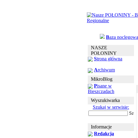
B
aza noclegow
NASZE
POŁONINY
S
trona główna
A
rchiwum
MikroBlog
P
isane w
Bieszczadach
Wyszukiwarka
Szukaj w serwisie:
Informacje
Redakcja