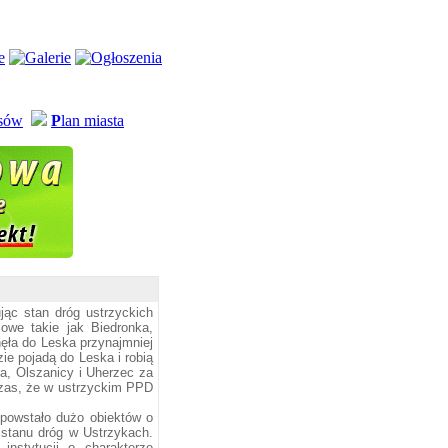
usów
P
lan miasta
jąc stan dróg ustrzyckich
owe takie jak Biedronka,
ęła do Leska przynajmniej
zie pojadą do Leska i robią
za, Olszanicy i Uherzec za
czas, że w ustrzyckim PPD
powstało dużo obiektów o
 stanu dróg w Ustrzykach.
nstytucji o charakterze