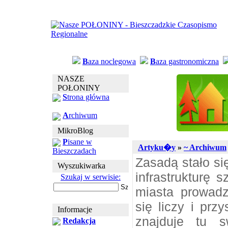
B
aza noclegowa
B
aza gastronomiczna
NASZE
POŁONINY
S
trona główna
A
rchiwum
MikroBlog
P
isane w
Artyku�y
»
~ Archiwum
Bieszczadach
Zasadą stało si
Wyszukiwarka
infrastrukturę 
Szukaj w serwisie:
miasta prowad
się liczy i przy
Informacje
znajduje tu s
Redakcja