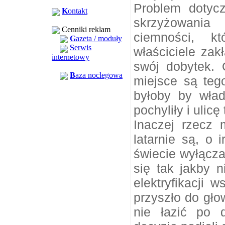
Problem dotyc
K
ontakt
skrzyżowania
Cenniki reklam
ciemności, k
G
azeta / moduły
S
erwis
właściciele zak
internetowy
swój dobytek. 
B
aza noclegowa
miejsce są teg
byłoby by wła
pochyliły i ulicę 
Inaczej rzecz
latarnie są, o 
świecie wyłącza
się tak jakby n
elektryfikacji 
przyszło do gło
nie łazić po 