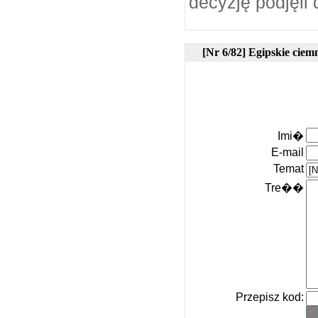
decyzję podjęli
[Nr 6/82] Egipskie ciem
Imi�
E-mail
Temat
Tre��
Przepisz kod: