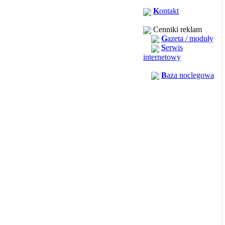
K
ontakt
Cenniki reklam
G
azeta / moduły
S
erwis
internetowy
B
aza noclegowa