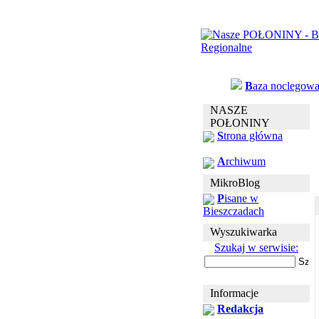
B
aza noclegow
NASZE
POŁONINY
S
trona główna
A
rchiwum
MikroBlog
P
isane w
Bieszczadach
Wyszukiwarka
Szukaj w serwisie:
Informacje
Redakcja