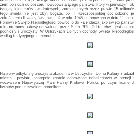
ziem polskich do obszaru nowopowstającego państwa, który w pierwszym ok
tysięcy kilometrów kwadratowych, zamieszkałych przez prawie 15 milionów
tego święta nie jest zbyt bogata, bo II Rzeczpospolitej obchodzono j
zakończeniu II wojny światowej już w roku 1945 ustanowiono w dniu 22 lipca
Ponownie Święto Niepodległości powróciło do kalendarza jako święto państw
roku na mocy ustawy uchwalonej przez Sejm PRL. Od tej chwili jest obch
podniosły i uroczysty. W Ustrzykach Dolnych obchody Święta Niepodległoś
według tradycyjnego schematu.
Najpierw odbyła się uroczysta akademia w Ustrzyckim Domu Kultury z udz
miasta i powiatu, następnie została odprawione nabożeństwo w intencji
wezwaniem Najświętszej Marii Panny Królowej Polski, po czym liczne de
kwiatów pod ustrzyckimi pomnikami.