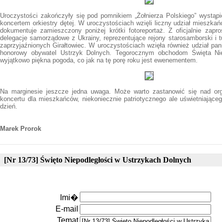
Uroczystości zakończyły się pod pomnikiem „Żołnierza Polskiego” wystąpi
koncertem orkiestry dętej. W uroczystościach wzięli liczny udział mieszkań
dokumentuje zamieszczony poniżej krótki fotoreportaż. Z oficjalnie zap
delegacje samorządowe z Ukrainy, reprezentujące rejony starosamborski i t
zaprzyjaźnionych Girałtowiec. W uroczystościach wzięła również udział pa
honorowy obywatel Ustrzyk Dolnych. Tegorocznym obchodom Święta Niep
wyjątkowo piękna pogoda, co jak na tę porę roku jest ewenementem.
Na marginesie jeszcze jedna uwaga. Może warto zastanowić się nad or
koncertu dla mieszkańców, niekoniecznie patriotycznego ale uświetniające
dzień.
Marek Prorok
[Nr 13/73] Święto Niepodległości w Ustrzykach Dolnych
Imi�
E-mail
Temat