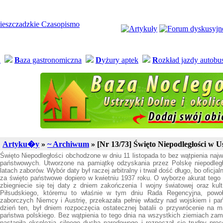
a
B
aza gastronomiczna
D
yżury aptek
R
ozkład jazdy autob
Artyku�y
»
~ Archiwum
» [Nr 13/73] Święto Niepodległości w 
Święto Niepodległości obchodzone w dniu 11 listopada to bez wątpienia najw
państwowych. Utworzone na pamiątkę odzyskania przez Polskę niepodleg
latach zaborów. Wybór daty był raczej arbitralny i trwał dość długo, bo oficjal
za święto państwowe dopiero w kwietniu 1937 roku. O wyborze akurat teg
zbiegniecie się tej daty z dniem zakończenia I wojny światowej oraz ku
Piłsudskiego, któremu to właśnie w tym dniu Rada Regencyjna, powo
zaborczych Niemcy i Austrię, przekazała pełnię władzy nad wojskiem i p
dzień ten, był dniem rozpoczęcia ostatecznej batalii o przywrócenie na 
państwa polskiego. Bez wątpienia to tego dnia na wszystkich ziemiach za
nastąpiła eksplozja silnego ducha narodowego i rozpoczął się trudny proc