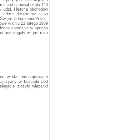
resie obejmował około 140
 ludzi. Historia obchodów
e ledwie dwukrotnie a po
 Święto Odrodzenia Polski.
owe w dniu 21 lutego 1989
odzone corocznie w sposób
ci przebiegały w tym roku
iałem władz samorządowych
 Ojczyzny w kościele pod
legacje złożyły wiązanki