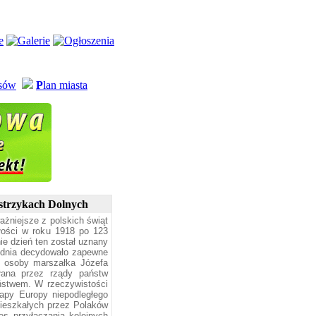
usów
P
lan miasta
Ustrzykach Dolnych
ażniejsze z polskich świąt
łości w roku 1918 po 123
nie dzień ten został uznany
o dnia decydowało zapewne
lt osoby marszałka Józefa
łana przez rządy państw
aństwem. W rzeczywistości
mapy Europy niepodległego
mieszkałych przez Polaków
es przyłączania kolejnych