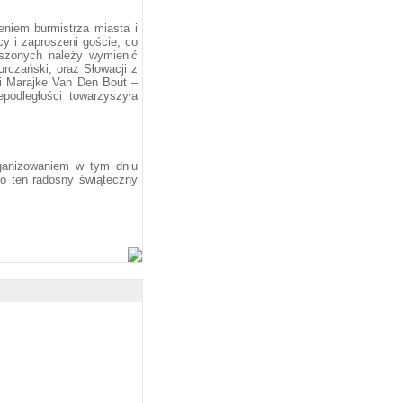
eniem burmistrza miasta i
cy i zaproszeni goście, co
roszonych należy wymienić
urczański, oraz Słowacji z
ni Marajke Van Den Bout –
odległości towarzyszyła
ganizowaniem w tym dniu
go ten radosny świąteczny