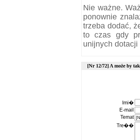
Nie ważne. Waż
ponownie znalaz
trzeba dodać, ż
to czas gdy p
unijnych dotacji
[Nr 12/72] A może by ta
Imi�
E-mail
Temat
Tre��