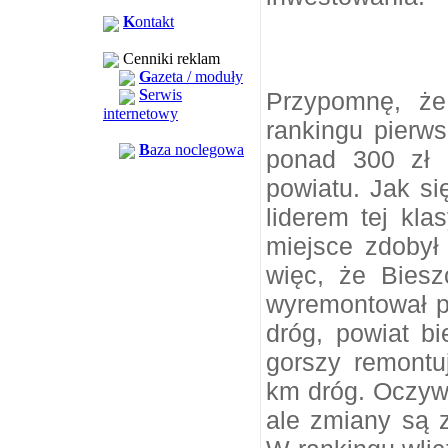
K
ontakt
Cenniki reklam
G
azeta / moduły
S
erwis
Przypomnę, że
internetowy
rankingu pierws
B
aza noclegowa
ponad 300 zł 
powiatu. Jak si
liderem tej kla
miejsce zdobył
więc, że Biesz
wyremontował p
dróg, powiat bi
gorszy remont
km dróg. Oczywi
ale zmiany są 