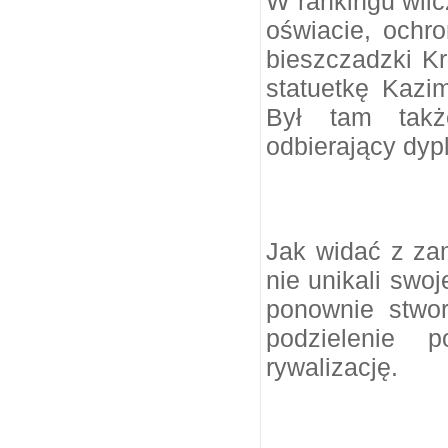
W rankingu wlic
oświacie, ochro
bieszczadzki K
statuetkę Kazimi
Był tam takż
odbierający dyp
Jak widać z za
nie unikali swo
ponownie stwo
podzielenie 
rywalizację.