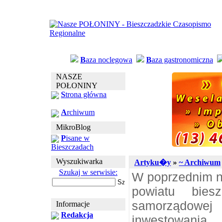
B
aza noclegowa
B
aza gastronomiczna
NASZE
POŁONINY
S
trona główna
A
rchiwum
MikroBlog
P
isane w
Bieszczadach
Wyszukiwarka
Artyku�y
»
~ Archiwum
Szukaj w serwisie:
W poprzednim n
powiatu bies
samorządow
Informacje
Redakcja
inwestowania.