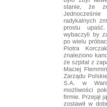
stanie, że zr
Jednocześnie
radykalnych zm
prostu upaść
wybaczyli by z
po wielu próba
Piotra Korcza
znaleziono kand
że szpital z za
Maciej Flemmin
Zarządu Polski
S.A. w Wars
możliwości po
firmie. Przejął 
zostawił w dobr