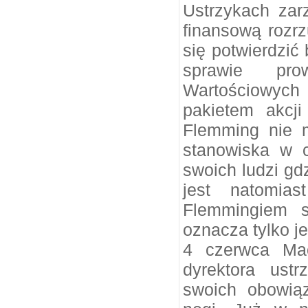
Ustrzykach zar
finansową rozrz
się potwierdzić
sprawie pro
Wartościowyc
pakietem akcj
Flemming nie 
stanowiska w 
swoich ludzi g
jest natomia
Flemmingiem s
oznacza tylko j
4 czerwca Mac
dyrektora ust
swoich obowią