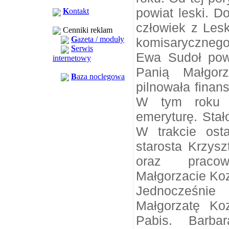
powiat leski. D
K
ontakt
człowiek z Les
Cenniki reklam
G
azeta / moduły
komisarycznego
S
erwis
Ewa Sudoł pow
internetowy
Panią Małgor
B
aza noclegowa
pilnowała finan
W tym roku p
emeryturę. Stał
W trakcie ost
starosta Krzysz
oraz pracow
Małgorzacie Kozł
Jednocześnie
Małgorzatę Ko
Pabis. Barba