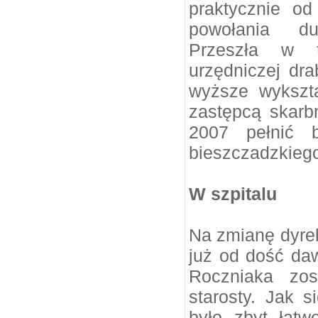
praktycznie od
powołania du
Przeszła w t
urzędniczej dr
wyższe wykszta
zastępcą skarb
2007 pełnić b
bieszczadzkieg
W szpitalu
Na zmianę dyrekc
już od dość da
Roczniaka zos
starosty. Jak s
było zbyt łatw