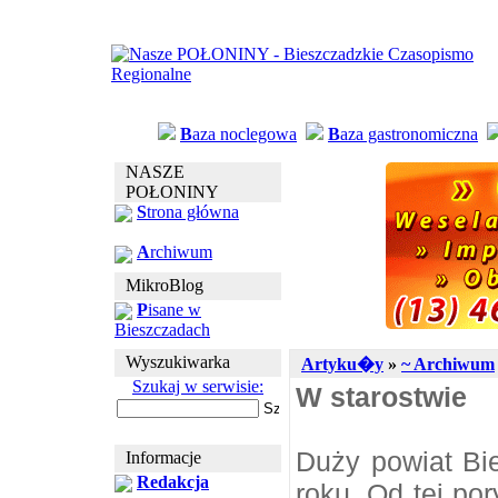
B
aza noclegowa
B
aza gastronomiczna
NASZE
POŁONINY
S
trona główna
A
rchiwum
MikroBlog
P
isane w
Bieszczadach
Wyszukiwarka
Artyku�y
»
~ Archiwum
Szukaj w serwisie:
W starostwie
Duży powiat Bi
Informacje
Redakcja
roku. Od tej por