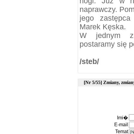
nogi. Już w n
naprawczy. Pom
jego zastępca
Marek Kęska.
W jednym z 
postaramy się 
/steb/
[Nr 5/55] Zmiany, zmiany
Imi�
E-mail
Temat