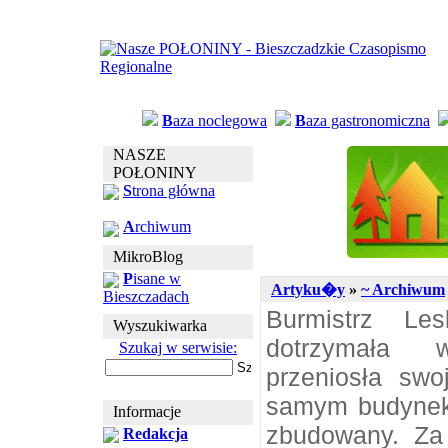
B
aza noclegowa
B
aza gastronomiczna
NASZE
POŁONINY
S
trona główna
A
rchiwum
MikroBlog
P
isane w
Artyku�y
»
~ Archiwum
Bieszczadach
Burmistrz Le
Wyszukiwarka
dotrzymała w
Szukaj w serwisie:
przeniosła swo
samym budynek 
Informacje
zbudowany. Za
Redakcja