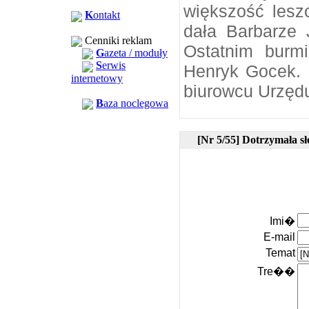
większość leszc
K
ontakt
dała Barbarze 
Cenniki reklam
Ostatnim burm
G
azeta / moduły
S
erwis
Henryk Gocek. 
internetowy
biurowcu Urzędu
B
aza noclegowa
[Nr 5/55] Dotrzymała s
Imi�
E-mail
Temat
Tre��