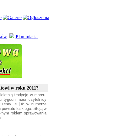
usów
P
lan miasta
iatowi w roku 2011?
oletnią tradycją w marcu.
 tygodni nasi czytelnicy
kujemy je już w numerze
 powiatu leskiego. Stoją w
pełnym rokiem sprawowania
ń.