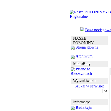
B
aza noclegow
NASZE
POŁONINY
S
trona główna
A
rchiwum
MikroBlog
P
isane w
Bieszczadach
Wyszukiwarka
Szukaj w serwisie:
Informacje
Redakcja