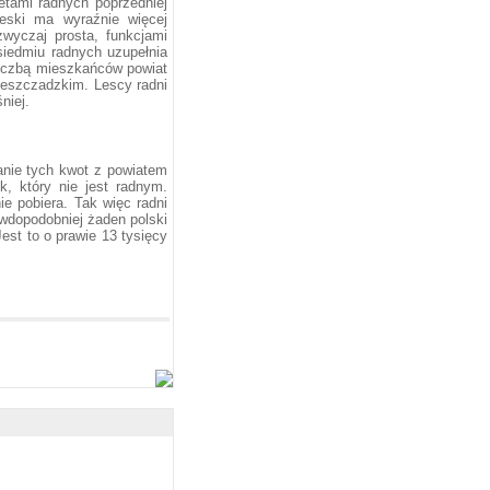
etami radnych poprzedniej
leski ma wyraźnie więcej
wyczaj prosta, funkcjami
siedmiu radnych uzupełnia
 liczbą mieszkańców powiat
bieszczadzkim. Lescy radni
niej.
anie tych kwot z powiatem
k, który nie jest radnym.
ie pobiera. Tak więc radni
awdopodobniej żaden polski
est to o prawie 13 tysięcy