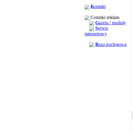
K
ontakt
Cenniki reklam
G
azeta / moduły
S
erwis
internetowy
B
aza noclegowa