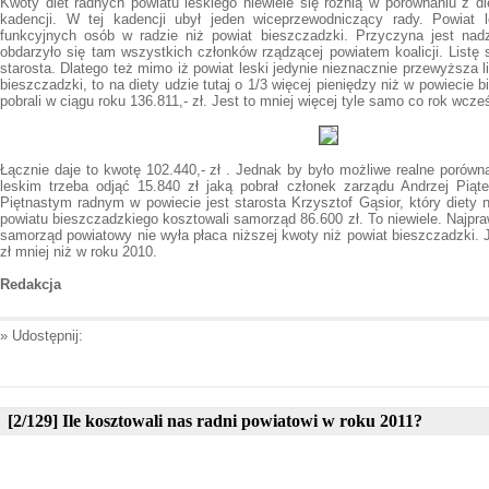
Kwoty diet radnych powiatu leskiego niewiele się różnią w porównaniu z di
kadencji. W tej kadencji ubył jeden wiceprzewodniczący rady. Powiat 
funkcyjnych osób w radzie niż powiat bieszczadzki. Przyczyna jest nadz
obdarzyło się tam wszystkich członków rządzącej powiatem koalicji. Listę 
starosta. Dlatego też mimo iż powiat leski jedynie nieznacznie przewyższa
bieszczadzki, to na diety udzie tutaj o 1/3 więcej pieniędzy niż w powiecie 
pobrali w ciągu roku 136.811,- zł. Jest to mniej więcej tyle samo co rok wcześ
Łącznie daje to kwotę 102.440,- zł . Jednak by było możliwe realne porówn
leskim trzeba odjąć 15.840 zł jaką pobrał członek zarządu Andrzej Piąte
Piętnastym radnym w powiecie jest starosta Krzysztof Gąsior, który diety n
powiatu bieszczadzkiego kosztowali samorząd 86.600 zł. To niewiele. Najpr
samorząd powiatowy nie wyła płaca niższej kwoty niż powiat bieszczadzki. J
zł mniej niż w roku 2010.
Redakcja
» Udostępnij:
[2/129] Ile kosztowali nas radni powiatowi w roku 2011?