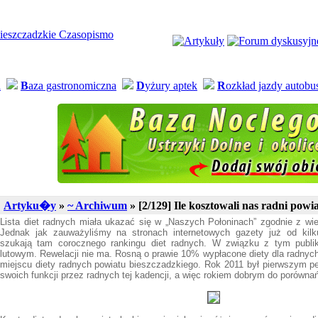
a
B
aza gastronomiczna
D
yżury aptek
R
ozkład jazdy autob
Artyku�y
»
~ Archiwum
» [2/129] Ile kosztowali nas radni pow
Lista diet radnych miała ukazać się w „Naszych Połoninach” zgodnie z wiel
Jednak jak zauważyliśmy na stronach internetowych gazety już od kilku
szukają tam corocznego rankingu diet radnych. W związku z tym publi
lutowym. Rewelacji nie ma. Rosną o prawie 10% wypłacone diety dla radnych
miejscu diety radnych powiatu bieszczadzkiego. Rok 2011 był pierwszym 
swoich funkcji przez radnych tej kadencji, a więc rokiem dobrym do porówna