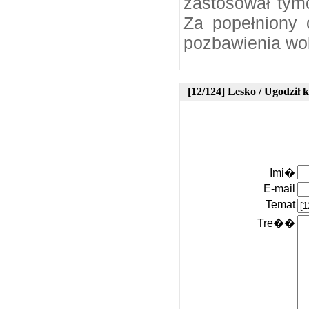
zastosował tym
Za popełniony 
pozbawienia wol
[12/124] Lesko / Ugodził 
Imi�
E-mail
Temat
Tre��