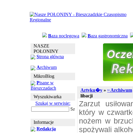
B
aza noclegowa
B
aza gastronomiczna
NASZE
POŁONINY
S
trona główna
A
rchiwum
MikroBlog
P
isane w
Bieszczadach
Artyku�y
»
~ Archiwum
libacji
Wyszukiwarka
Zarzut usiłowa
Szukaj w serwisie:
który w czwart
nożem w brzuc
Informacje
spożywali alkoh
Redakcja