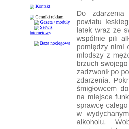
K
ontakt
Do zdarzenia 
Cenniki reklam
powiatu leskieg
G
azeta / moduły
S
erwis
latek wraz ze 
internetowy
wspólnie pili 
B
aza noclegowa
pomiędzy nimi d
młodszy z mężc
brzuch swojego
zadzwonił po po
zdarzenia. Pok
śmigłowcem do 
na miejsce fun
sprawcę całego z
w wydychanym 
alkoholu. Wo