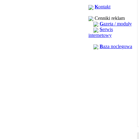
K
ontakt
Cenniki reklam
G
azeta / moduły
S
erwis
internetowy
B
aza noclegowa