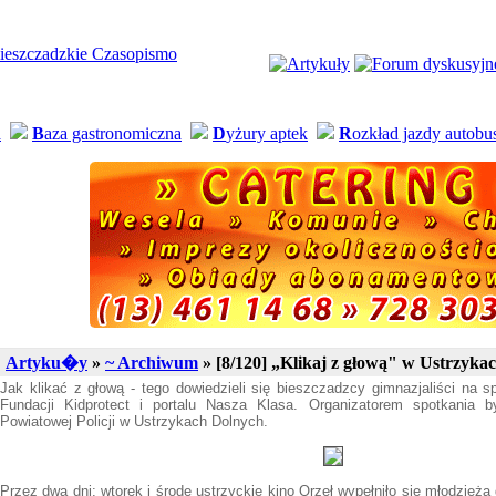
a
B
aza gastronomiczna
D
yżury aptek
R
ozkład jazdy autob
Artyku�y
»
~ Archiwum
» [8/120] „Klikaj z głową" w Ustrzyka
Jak klikać z głową - tego dowiedzieli się bieszczadzcy gimnazjaliści na s
Fundacji Kidprotect i portalu Nasza Klasa. Organizatorem spotkania b
Powiatowej Policji w Ustrzykach Dolnych.
Przez dwa dni: wtorek i środę ustrzyckie kino Orzeł wypełniło się młodzieżą 