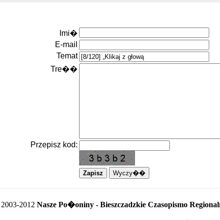
Imi�
E-mail
Temat
Tre��
Przepisz kod:
 2003-2012
Nasze Po�oniny - Bieszczadzkie Czasopismo Regional