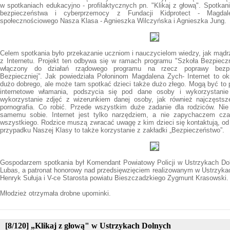
w spotkaniach edukacyjno - profilaktycznych pn. "Klikaj z głową". Spotkan
bezpieczeństwa i cyberprzemocy z Fundacji Kidprotect - Magda
społecznościowego Nasza Klasa - Agnieszka Wilczyńska i Agnieszka Jung.
Celem spotkania było przekazanie uczniom i nauczycielom wiedzy, jak mądrz
z Internetu. Projekt ten odbywa się w ramach programu "Szkoła Bezpieczne
włączony do działań rządowego programu na rzecz poprawy bezp
Bezpieczniej”. Jak powiedziała Połoninom Magdalena Zych- Internet to ok
dużo dobrego, ale może tam spotkać dzieci także dużo złego. Mogą być to pr
internetowe włamania, podszycia się pod dane osoby i wykorzystani
wykorzystanie zdjęć z wizerunkiem danej osoby, jak również najczęstsze
pornografia. Co robić. Przede wszystkim duże zadanie dla rodziców. Ni
samemu sobie. Internet jest tylko narzędziem, a nie zapychaczem cza
wszystkiego. Rodzice muszą zwracać uwagę z kim dzieci się kontaktują, od 
przypadku Naszej Klasy to także korzystanie z zakładki „Bezpieczeństwo”.
Gospodarzem spotkania był Komendant Powiatowy Policji w Ustrzykach Dol
Lubas, a patronat honorowy nad przedsięwzięciem realizowanym w Ustrzykac
Henryk Sułuja i V-ce Starosta powiatu Bieszczadzkiego Zygmunt Krasowski.
Młodzież otrzymała drobne upominki.
[8/120] „Klikaj z głową" w Ustrzykach Dolnych