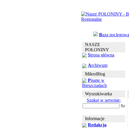
B
aza noclegow
NASZE
POŁONINY
S
trona główna
A
rchiwum
MikroBlog
P
isane w
Bieszczadach
Wyszukiwarka
Szukaj w serwisie:
Informacje
Redakcja