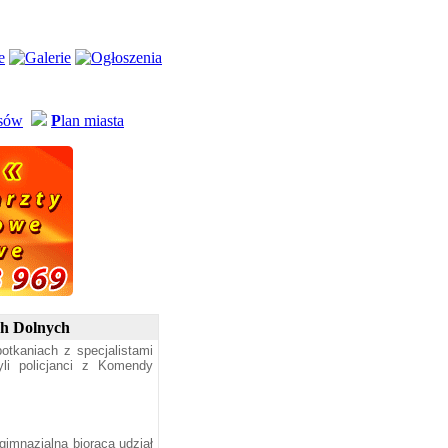
usów
P
lan miasta
ch Dolnych
potkaniach z specjalistami
yli policjanci z Komendy
gimnazjalną biorącą udział