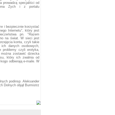
ia prowadzą specjaliści od
lena Zych i z portalu
e i bezpiecznie korzystać
go Internetu", który jest
ieczeństwa pn. "Razem
no na świat. W sieci jest
zejęcia konta, czyli takie
e ich danych osobowych,
 problemy czyli erotyka,
e można zostawić dziecka
su, który ich zwalnia od
kogo odbierają e-maile. W
nych podinsp. Aleksander
h Dolnych objął Burmistrz