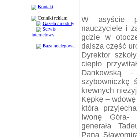
K
ontakt
W asyście po
Cenniki reklam
G
azeta / moduły
nauczyciele i z
S
erwis
internetowy
gdzie w otocze
dalsza część ur
B
aza noclegowa
Dyrektor szko
ciepło przywit
Dankowską – o
szybowniczkę św
krewnych nieżyj
Kępkę – wdowę p
która przyjec
Iwonę Góra- c
generała Tade
Pana Sławomira