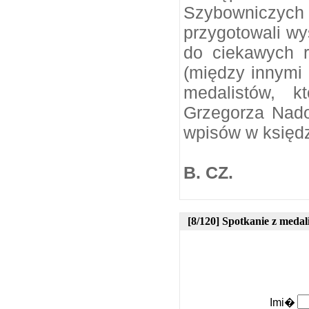
Szybowniczych i
przygotowali wy
do ciekawych r
(między innymi 
medalistów, k
Grzegorza Nado
wpisów w księdz
B. CZ.
[8/120] Spotkanie z medal
Imi�