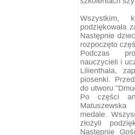
szkoleniach sz
Wszystkim, k
podziękowała za
Następnie dziec
rozpoczęto częś
Podczas pro
nauczycieli i u
Lilienthala, z
piosenki. Prze
do utworu "Dmuc
Po części art
Matuszewska
medale. Wszysc
złożyli podzi
Następnie Gośc