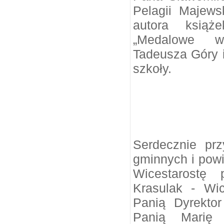
Pelagii Majew
autora książ
„Medalowe wzl
Tadeusza Góry i 
szkoły.
Serdecznie prz
gminnych i pow
Wicestarostę 
Krasulak - Wi
Panią Dyrekto
Panią Marię 