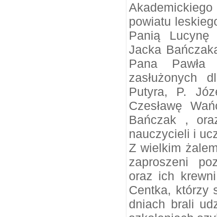
Akademickieg
powiatu leskieg
Panią Lucynę 
Jacka Bańczaka
Pana Pawła W
zasłużonych d
Putyra, P. Jó
Czesławę Wańc
Bańczak , oraz
nauczycieli i uc
Z wielkim żalem
zaproszeni poz
oraz ich krewn
Centka, którzy 
dniach brali u