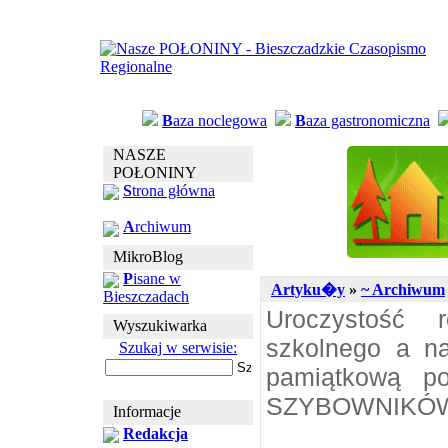
B
aza noclegowa
B
aza gastronomiczna
NASZE
POŁONINY
S
trona główna
A
rchiwum
MikroBlog
P
isane w
Artyku�y
»
~ Archiwum
Bieszczadach
Uroczystość 
Wyszukiwarka
szkolnego a na
Szukaj w serwisie:
pamiątkową po
SZYBOWNIKÓW
Informacje
Redakcja