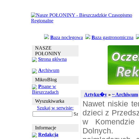
B
aza noclegowa
B
aza gastronomiczna
NASZE
POŁONINY
S
trona główna
A
rchiwum
MikroBlog
P
isane w
Bieszczadach
Artyku�y
»
~ Archiwum
Wyszukiwarka
Nawet niskie te
Szukaj w serwisie:
dzieci z Przeds
w Komendzie P
Informacje
Dolnych. O
Redakcja