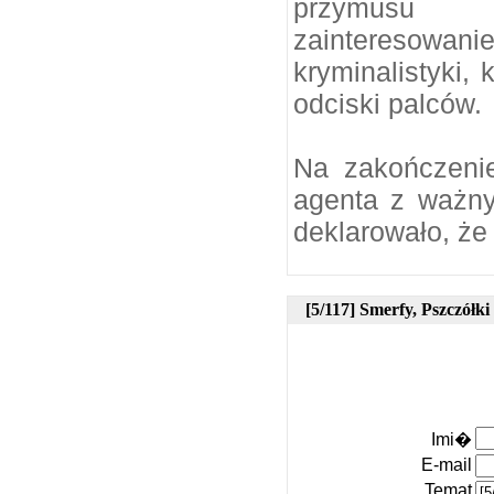
przymusu 
zainteresowa
kryminalistyki, 
odciski palców.
Na zakończenie
agenta z ważnym
deklarowało, że 
[5/117] Smerfy, Pszczółki 
Imi�
E-mail
Temat