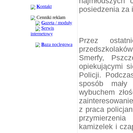
najmłodszych c
K
ontakt
posiedzenia za 
Cenniki reklam
G
azeta / moduły
S
erwis
internetowy
Przez ostat
B
aza noclegowa
przedszkolakó
Smerfy, Pszcz
opiekującymi s
Policji. Podcza
sposób mały 
wybuchem złośc
zainteresowani
z praca policja
przymierzenia
kamizelek i cza