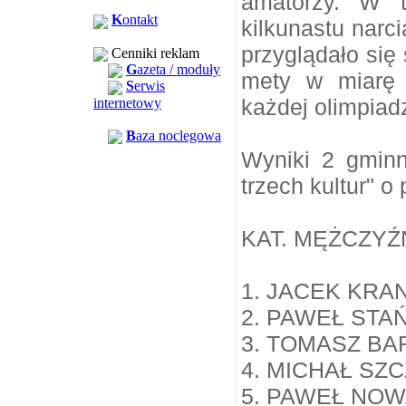
amatorzy. W t
K
ontakt
kilkunastu narc
przyglądało się
Cenniki reklam
G
azeta / moduły
mety w miarę 
S
erwis
każdej olimpiadz
internetowy
B
aza noclegowa
Wyniki 2 gminn
trzech kultur" 
KAT. MĘŻCZYŹ
1. JACEK KRA
2. PAWEŁ STA
3. TOMASZ BA
4. MICHAŁ SZ
5. PAWEŁ NO