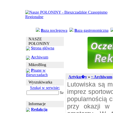
B
aza noclegowa
B
aza gastronomiczna
NASZE
POŁONINY
S
trona główna
A
rchiwum
MikroBlog
P
isane w
Bieszczadach
Artyku�y
»
~ Archiwum
Wyszukiwarka
Lutowiska są m
Szukaj w serwisie:
imprez sportowo
popularnością c
Informacje
przy okazji w 
Redakcja