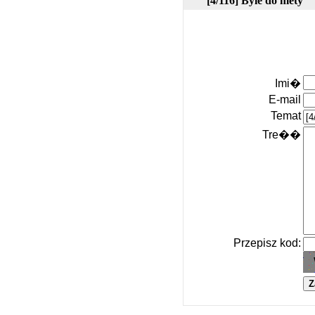
[4/116] Byle do mety
Imi�
E-mail
Temat
Tre��
Przepisz kod: